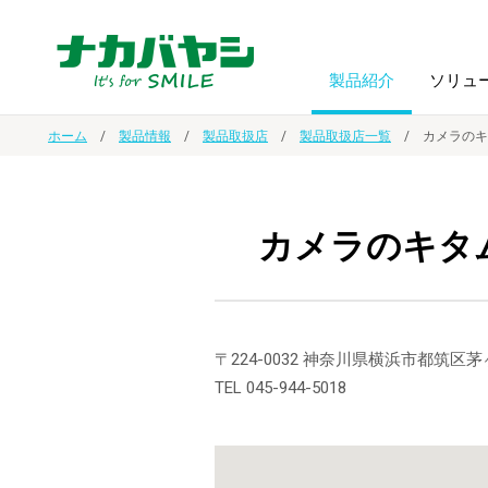
製品紹介
ソリュ
ホーム
製品情報
製品取扱店
製品取扱店一覧
カメラのキ
フォトフ
BPO
トップメッセージ
（ビジネス・プロセス・アウトソーシング）
アルバム
額縁
カメラのキタ
オーダー手帳・ノベルティ制作
IR情報
プリンタ用紙
ノート・
スマートフォン・
ドキュメントスキャニングサービス
サステナビリティ
〒224-0032 神奈川県横浜市都筑
ゲーム関
タブレット関連
TEL 045-944-5018
導入事例
防災・
シルバー
セキュリティ用品