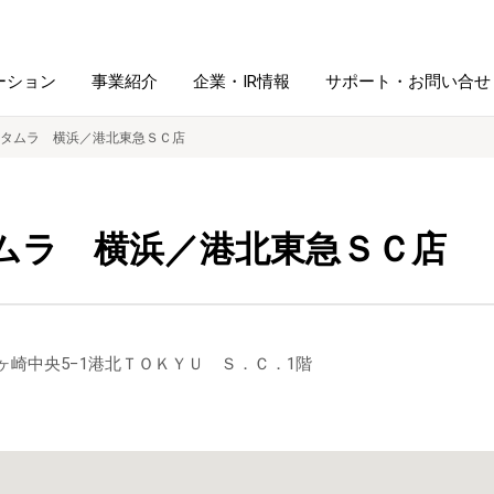
ーション
事業紹介
企業・IR情報
サポート・お問い合せ
タムラ 横浜／港北東急ＳＣ店
レーム・
シュレッダ・
図書館ソリューション
経営方針
ラミネータ
ムラ 横浜／港北東急ＳＣ店
ファイル・
学校ソリューション
沿革
紙製品
ホルダー用品
総務＋クリエイティブ
採用情報
区茅ヶ崎中央5−1港北ＴＯＫＹＵ Ｓ．Ｃ．1階
連
デジタルカメラ関連
デジタル文具