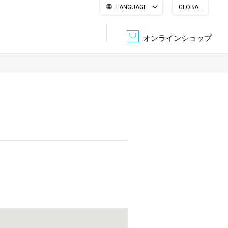
LANGUAGE
GLOBAL
English
繁體中文
简体中文
한국어
日本語
オンラインショップ
文書管理・機密抹消
会社概要
収納・整理用品
ファニチャー
DPS（データ・プリント・サービス）
認証一覧
筆記具
パソコン周辺機器
サステナブルな紙器製品「asue（あすえ）」
ボード用品
事務用品
キャラクター・
学童用品
シリーズ商品