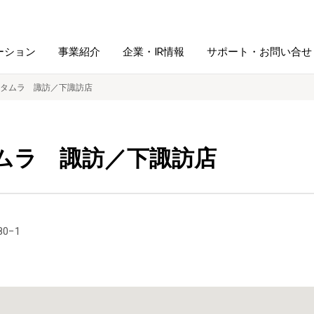
ーション
事業紹介
企業・IR情報
サポート・お問い合せ
タムラ 諏訪／下諏訪店
レーム・
シュレッダ・
図書館ソリューション
経営方針
ラミネータ
ムラ 諏訪／下諏訪店
ファイル・
学校ソリューション
沿革
紙製品
ホルダー用品
総務＋クリエイティブ
採用情報
0−1
連
デジタルカメラ関連
デジタル文具