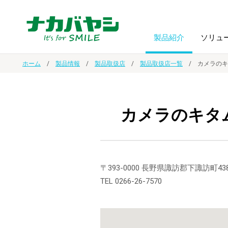
製品紹介
ソリュ
ホーム
製品情報
製品取扱店
製品取扱店一覧
カメラのキ
フォトフ
BPO
トップメッセージ
（ビジネス・プロセス・アウトソーシング）
アルバム
額縁
カメラのキタ
オーダー手帳・ノベルティ制作
IR情報
プリンタ用紙
ノート・
スマートフォン・
ドキュメントスキャニングサービス
サステナビリティ
〒393-0000 長野県諏訪郡下諏訪町438
ゲーム関
タブレット関連
TEL 0266-26-7570
導入事例
防災・
シルバー
セキュリティ用品