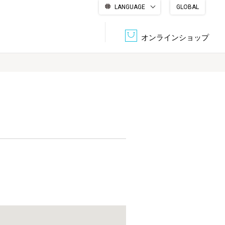
LANGUAGE
GLOBAL
English
繁體中文
简体中文
한국어
日本語
オンラインショップ
文書管理・機密抹消
会社概要
収納・整理用品
ファニチャー
DPS（データ・プリント・サービス）
認証一覧
筆記具
パソコン周辺機器
サステナブルな紙器製品「asue（あすえ）」
ボード用品
事務用品
キャラクター・
学童用品
シリーズ商品