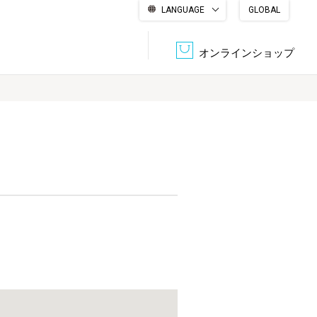
LANGUAGE
GLOBAL
English
繁體中文
简体中文
한국어
日本語
オンラインショップ
文書管理・機密抹消
会社概要
収納・整理用品
ファニチャー
DPS（データ・プリント・サービス）
認証一覧
筆記具
パソコン周辺機器
サステナブルな紙器製品「asue（あすえ）」
ボード用品
事務用品
キャラクター・
学童用品
シリーズ商品