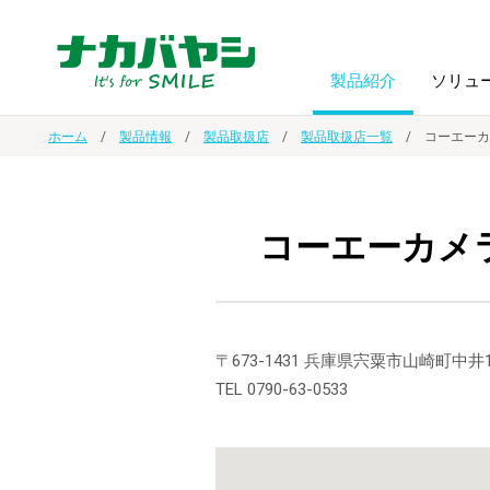
製品紹介
ソリュ
ホーム
製品情報
製品取扱店
製品取扱店一覧
コーエーカ
フォトフ
BPO
トップメッセージ
（ビジネス・プロセス・アウトソーシング）
アルバム
額縁
コーエーカメ
オーダー手帳・ノベルティ制作
IR情報
プリンタ用紙
ノート・
スマートフォン・
ドキュメントスキャニングサービス
サステナビリティ
〒673-1431 兵庫県宍粟市山崎町中
ゲーム関
タブレット関連
TEL 0790-63-0533
導入事例
防災・
シルバー
セキュリティ用品