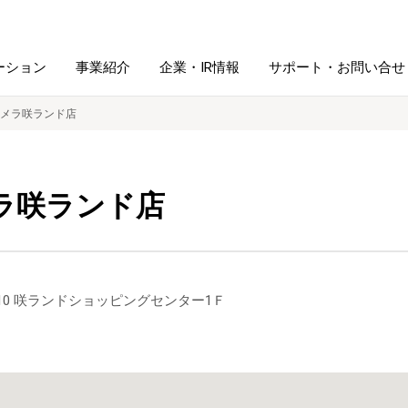
ーション
事業紹介
企業・IR情報
サポート・お問い合せ
メラ咲ランド店
レーム・
シュレッダ・
図書館ソリューション
経営方針
ラミネータ
ラ咲ランド店
ファイル・
学校ソリューション
沿革
紙製品
ホルダー用品
総務＋クリエイティブ
採用情報
井10 咲ランドショッピングセンター1Ｆ
連
デジタルカメラ関連
デジタル文具