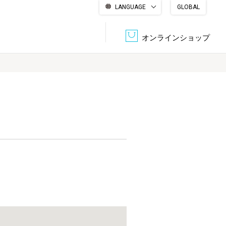
LANGUAGE
GLOBAL
English
繁體中文
简体中文
한국어
日本語
オンラインショップ
文書管理・機密抹消
会社概要
収納・整理用品
ファニチャー
DPS（データ・プリント・サービス）
認証一覧
筆記具
パソコン周辺機器
サステナブルな紙器製品「asue（あすえ）」
ボード用品
事務用品
キャラクター・
学童用品
シリーズ商品