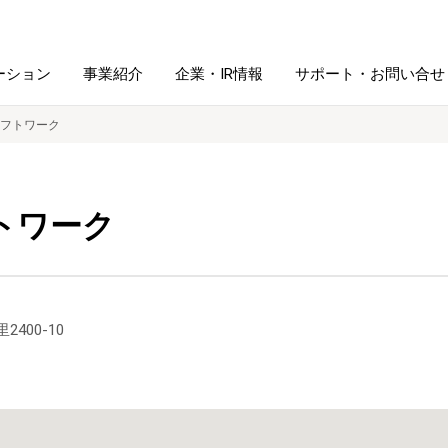
ーション
事業紹介
企業・IR情報
サポート・お問い合せ
フトワーク
レーム・
シュレッダ・
図書館ソリューション
経営方針
ラミネータ
トワーク
ファイル・
学校ソリューション
沿革
紙製品
ホルダー用品
総務＋クリエイティブ
採用情報
400-10
連
デジタルカメラ関連
デジタル文具