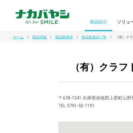
製品紹介
ソリュ
ホーム
製品情報
製品取扱店
製品取扱店一覧
（有）クラ
フォトフ
BPO
トップメッセージ
（ビジネス・プロセス・アウトソーシング）
アルバム
額縁
（有）クラフ
オーダー手帳・ノベルティ制作
IR情報
プリンタ用紙
ノート・
スマートフォン・
ドキュメントスキャニングサービス
サステナビリティ
〒678-1241 兵庫県赤穂郡上郡町山野里2
ゲーム関
タブレット関連
TEL 0791-52-1191
導入事例
防災・
シルバー
セキュリティ用品