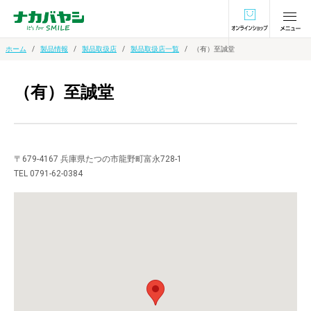
オンラインショ
ホーム
製品情報
製品取扱店
製品取扱店一覧
（有）至誠堂
（有）至誠堂
〒679-4167 兵庫県たつの市龍野町富永728-1
TEL 0791-62-0384