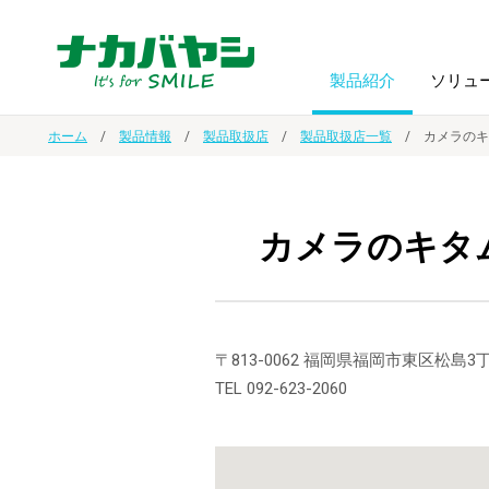
製品紹介
ソリュ
ホーム
製品情報
製品取扱店
製品取扱店一覧
カメラのキ
フォトフ
BPO
トップメッセージ
（ビジネス・プロセス・アウトソーシング）
アルバム
額縁
カメラのキタ
オーダー手帳・ノベルティ制作
IR情報
プリンタ用紙
ノート・
スマートフォン・
ドキュメントスキャニングサービス
サステナビリティ
〒813-0062 福岡県福岡市東区松島3丁
ゲーム関
タブレット関連
TEL 092-623-2060
導入事例
防災・
シルバー
セキュリティ用品