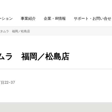
ーション
事業紹介
企業・IR情報
サポート・お問い合せ
タムラ 福岡／松島店
レーム・
シュレッダ・
図書館ソリューション
経営方針
ラミネータ
ムラ 福岡／松島店
ファイル・
学校ソリューション
沿革
紙製品
ホルダー用品
総務＋クリエイティブ
採用情報
目22−37
連
デジタルカメラ関連
デジタル文具