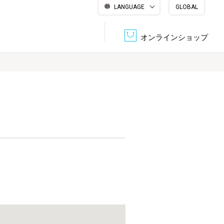
LANGUAGE
GLOBAL
English
繁體中文
简体中文
한국어
日本語
オンラインショップ
文書管理・機密抹消
会社概要
収納・整理用品
ファニチャー
DPS（データ・プリント・サービス）
認証一覧
筆記具
パソコン周辺機器
サステナブルな紙器製品「asue（あすえ）」
ボード用品
事務用品
キャラクター・
学童用品
シリーズ商品