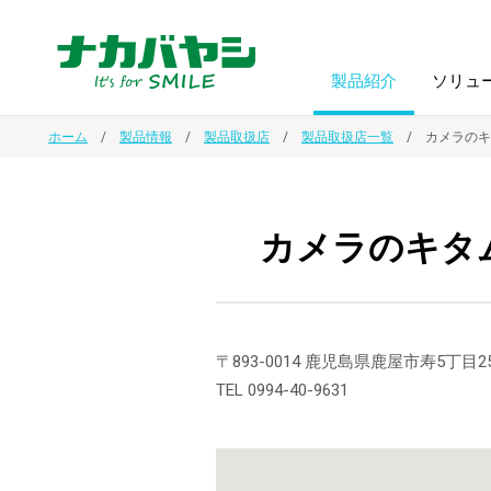
製品紹介
ソリュ
ホーム
製品情報
製品取扱店
製品取扱店一覧
カメラのキ
フォトフ
BPO
トップメッセージ
（ビジネス・プロセス・アウトソーシング）
アルバム
額縁
カメラのキタ
オーダー手帳・ノベルティ制作
IR情報
プリンタ用紙
ノート・
スマートフォン・
ドキュメントスキャニングサービス
サステナビリティ
〒893-0014 鹿児島県鹿屋市寿5丁目2
ゲーム関
タブレット関連
TEL 0994-40-9631
導入事例
防災・
シルバー
セキュリティ用品