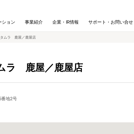
ーション
事業紹介
企業・IR情報
サポート・お問い合せ
タムラ 鹿屋／鹿屋店
レーム・
シュレッダ・
図書館ソリューション
経営方針
ラミネータ
ムラ 鹿屋／鹿屋店
ファイル・
学校ソリューション
沿革
紙製品
ホルダー用品
総務＋クリエイティブ
採用情報
5番地2号
連
デジタルカメラ関連
デジタル文具