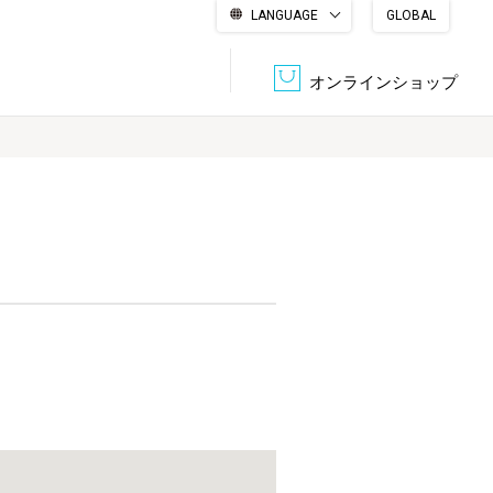
LANGUAGE
GLOBAL
English
繁體中文
简体中文
한국어
日本語
オンラインショップ
文書管理・機密抹消
会社概要
収納・整理用品
ファニチャー
DPS（データ・プリント・サービス）
認証一覧
筆記具
パソコン周辺機器
サステナブルな紙器製品「asue（あすえ）」
ボード用品
事務用品
キャラクター・
学童用品
シリーズ商品