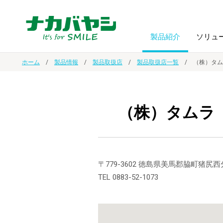
製品紹介
ソリュ
ホーム
製品情報
製品取扱店
製品取扱店一覧
（株）タム
フォトフ
BPO
トップメッセージ
（ビジネス・プロセス・アウトソーシング）
アルバム
額縁
（株）タムラ
オーダー手帳・ノベルティ制作
IR情報
プリンタ用紙
ノート・
スマートフォン・
ドキュメントスキャニングサービス
サステナビリティ
〒779-3602 徳島県美馬郡脇町猪尻西分
ゲーム関
タブレット関連
TEL 0883-52-1073
導入事例
防災・
シルバー
セキュリティ用品