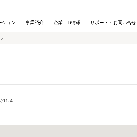
ーション
事業紹介
企業・IR情報
サポート・お問い合せ
ラ
レーム・
シュレッダ・
図書館ソリューション
経営方針
ラミネータ
ファイル・
学校ソリューション
沿革
紙製品
ホルダー用品
総務＋クリエイティブ
採用情報
11-4
連
デジタルカメラ関連
デジタル文具