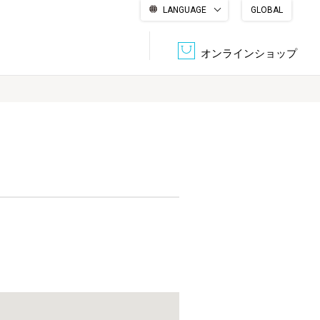
LANGUAGE
GLOBAL
English
繁體中文
简体中文
한국어
日本語
オンラインショップ
文書管理・機密抹消
会社概要
収納・整理用品
ファニチャー
DPS（データ・プリント・サービス）
認証一覧
筆記具
パソコン周辺機器
サステナブルな紙器製品「asue（あすえ）」
ボード用品
事務用品
キャラクター・
学童用品
シリーズ商品