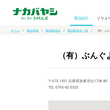
製品紹介
ソリュ
ホーム
製品情報
製品取扱店
製品取扱店一覧
（有）ぶん
フォトフ
BPO
トップメッセージ
（ビジネス・プロセス・アウトソーシング）
アルバム
額縁
（有）ぶんぐ
オーダー手帳・ノベルティ制作
IR情報
プリンタ用紙
ノート・
スマートフォン・
ドキュメントスキャニングサービス
サステナビリティ
〒673-1431 兵庫県加東市社1738-80
ゲーム関
タブレット関連
TEL 0795-42-0533
導入事例
防災・
シルバー
セキュリティ用品