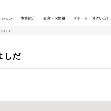
ーション
事業紹介
企業・IR情報
サポート・お問い合せ
ぐよしだ
レーム・
シュレッダ・
図書館ソリューション
経営方針
ラミネータ
よしだ
ファイル・
学校ソリューション
沿革
紙製品
ホルダー用品
総務＋クリエイティブ
採用情報
連
デジタルカメラ関連
デジタル文具