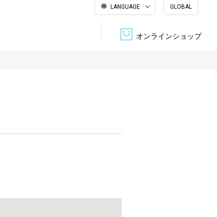
LANGUAGE
GLOBAL
English
繁體中文
简体中文
한국어
日本語
オンラインショップ
文書管理・機密抹消
会社概要
収納・整理用品
ファニチャー
DPS（データ・プリント・サービス）
認証一覧
筆記具
パソコン周辺機器
サステナブルな紙器製品「asue（あすえ）」
ボード用品
事務用品
キャラクター・
学童用品
シリーズ商品