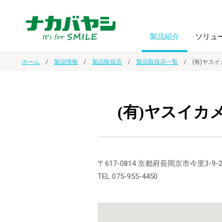
製品紹介
ソリュ
ホーム
製品情報
製品取扱店
製品取扱店一覧
(有)ヤス
フォトフ
BPO
トップメッセージ
（ビジネス・プロセス・アウトソーシング）
アルバム
額縁
(有)ヤスイカ
オーダー手帳・ノベルティ制作
IR情報
プリンタ用紙
ノート・
スマートフォン・
ドキュメントスキャニングサービス
サステナビリティ
〒617-0814 京都府長岡京市今里3-9-
ゲーム関
タブレット関連
TEL 075-955-4450
導入事例
防災・
シルバー
セキュリティ用品