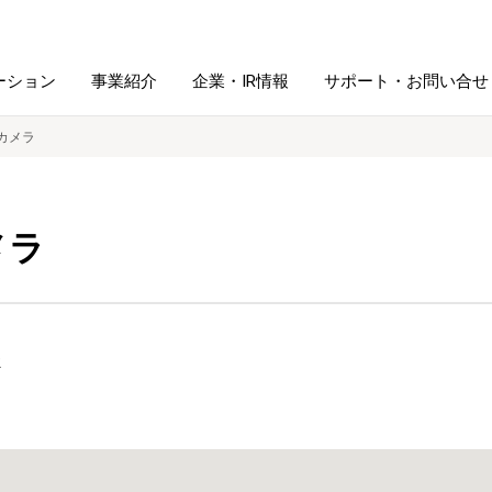
ーション
事業紹介
企業・IR情報
サポート・お問い合せ
イカメラ
レーム・
シュレッダ・
図書館ソリューション
経営方針
ラミネータ
メラ
ファイル・
学校ソリューション
沿革
紙製品
ホルダー用品
総務＋クリエイティブ
採用情報
2
連
デジタルカメラ関連
デジタル文具