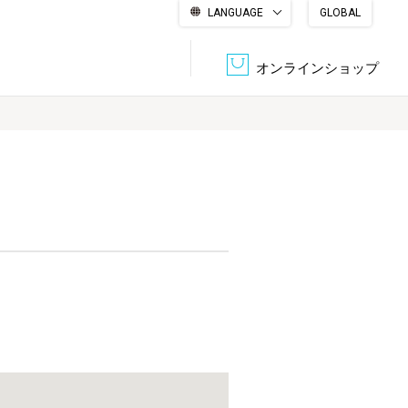
LANGUAGE
GLOBAL
English
繁體中文
简体中文
한국어
日本語
オンラインショップ
文書管理・機密抹消
会社概要
収納・整理用品
ファニチャー
DPS（データ・プリント・サービス）
認証一覧
筆記具
パソコン周辺機器
サステナブルな紙器製品「asue（あすえ）」
ボード用品
事務用品
キャラクター・
学童用品
シリーズ商品