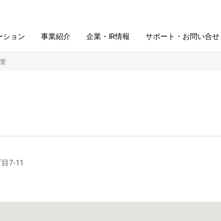
ーション
事業紹介
企業・IR情報
サポート・お問い合せ
堂
レーム・
シュレッダ・
図書館ソリューション
経営方針
ラミネータ
ファイル・
学校ソリューション
沿革
紙製品
ホルダー用品
総務＋クリエイティブ
採用情報
目7-11
連
デジタルカメラ関連
デジタル文具