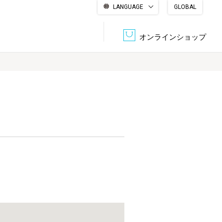
LANGUAGE
GLOBAL
English
繁體中文
简体中文
한국어
日本語
オンラインショップ
文書管理・機密抹消
会社概要
収納・整理用品
ファニチャー
DPS（データ・プリント・サービス）
認証一覧
筆記具
パソコン周辺機器
サステナブルな紙器製品「asue（あすえ）」
ボード用品
事務用品
キャラクター・
学童用品
シリーズ商品