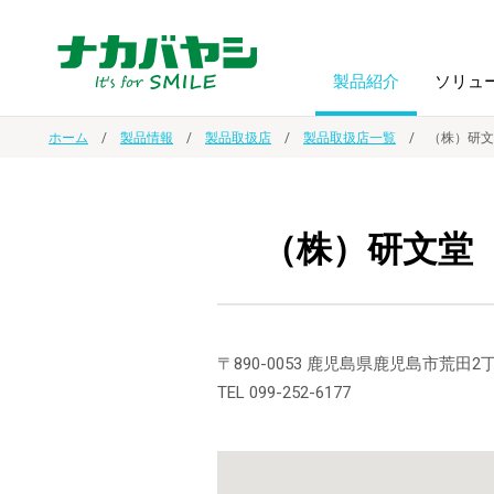
製品紹介
ソリュ
ホーム
製品情報
製品取扱店
製品取扱店一覧
（株）研文
フォトフ
BPO
トップメッセージ
（ビジネス・プロセス・アウトソーシング）
アルバム
額縁
（株）研文堂
オーダー手帳・ノベルティ制作
IR情報
プリンタ用紙
ノート・
スマートフォン・
ドキュメントスキャニングサービス
サステナビリティ
〒890-0053 鹿児島県鹿児島市荒田2丁
ゲーム関
タブレット関連
TEL 099-252-6177
導入事例
防災・
シルバー
セキュリティ用品