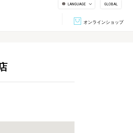
LANGUAGE
GLOBAL
English
繁體中文
简体中文
한국어
日本語
オンラインショップ
文書管理・機密抹消
会社概要
収納・整理用品
ファニチャー
店
DPS（データ・プリント・サービス）
認証一覧
筆記具
パソコン周辺機器
サステナブルな紙器製品「asue（あすえ）」
ボード用品
事務用品
キャラクター・
学童用品
シリーズ商品