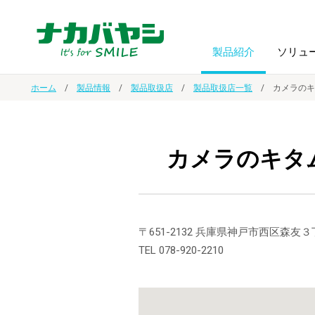
製品紹介
ソリュ
ホーム
製品情報
製品取扱店
製品取扱店一覧
カメラのキ
フォトフ
BPO
トップメッセージ
（ビジネス・プロセス・アウトソーシング）
アルバム
額縁
カメラのキタ
オーダー手帳・ノベルティ制作
IR情報
プリンタ用紙
ノート・
スマートフォン・
ドキュメントスキャニングサービス
サステナビリティ
〒651-2132 兵庫県神戸市西区森
ゲーム関
タブレット関連
TEL 078-920-2210
導入事例
防災・
シルバー
セキュリティ用品