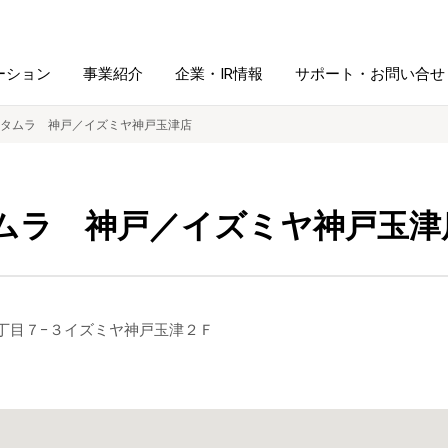
ーション
事業紹介
企業・IR情報
サポート・お問い合せ
タムラ 神戸／イズミヤ神戸玉津店
レーム・
シュレッダ・
図書館ソリューション
経営方針
ラミネータ
ムラ 神戸／イズミヤ神戸玉津
ファイル・
学校ソリューション
沿革
紙製品
ホルダー用品
総務＋クリエイティブ
採用情報
友３丁目７−３イズミヤ神戸玉津２Ｆ
連
デジタルカメラ関連
デジタル文具