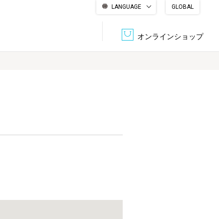
LANGUAGE
GLOBAL
English
繁體中文
简体中文
한국어
日本語
オンラインショップ
文書管理・機密抹消
会社概要
収納・整理用品
ファニチャー
DPS（データ・プリント・サービス）
認証一覧
筆記具
パソコン周辺機器
サステナブルな紙器製品「asue（あすえ）」
ボード用品
事務用品
キャラクター・
学童用品
シリーズ商品