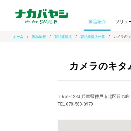
製品紹介
ソリュ
ホーム
製品情報
製品取扱店
製品取扱店一覧
カメラのキ
フォトフ
BPO
トップメッセージ
（ビジネス・プロセス・アウトソーシング）
アルバム
額縁
カメラのキタ
オーダー手帳・ノベルティ制作
IR情報
プリンタ用紙
ノート・
スマートフォン・
ドキュメントスキャニングサービス
サステナビリティ
〒651-1233 兵庫県神戸市北区日
ゲーム関
タブレット関連
TEL 078-583-0979
導入事例
防災・
シルバー
セキュリティ用品