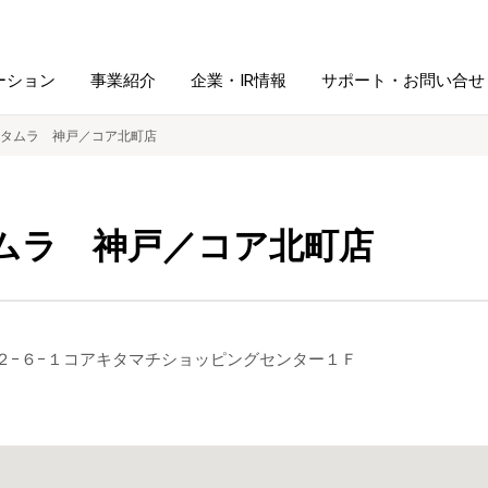
ーション
事業紹介
企業・IR情報
サポート・お問い合せ
タムラ 神戸／コア北町店
レーム・
シュレッダ・
図書館ソリューション
経営方針
ラミネータ
ムラ 神戸／コア北町店
ファイル・
学校ソリューション
沿革
紙製品
ホルダー用品
総務＋クリエイティブ
採用情報
の峰２−６−１コアキタマチショッピングセンター１Ｆ
連
デジタルカメラ関連
デジタル文具