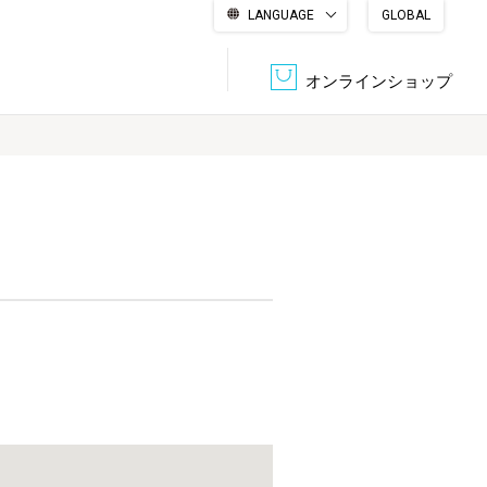
LANGUAGE
GLOBAL
English
繁體中文
简体中文
한국어
日本語
オンラインショップ
文書管理・機密抹消
会社概要
収納・整理用品
ファニチャー
DPS（データ・プリント・サービス）
認証一覧
筆記具
パソコン周辺機器
サステナブルな紙器製品「asue（あすえ）」
ボード用品
事務用品
キャラクター・
学童用品
シリーズ商品