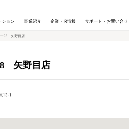
ーション
事業紹介
企業・IR情報
サポート・お問い合せ
ー98 矢野目店
レーム・
シュレッダ・
図書館ソリューション
経営方針
ラミネータ
8 矢野目店
ファイル・
学校ソリューション
沿革
紙製品
ホルダー用品
総務＋クリエイティブ
採用情報
13-1
連
デジタルカメラ関連
デジタル文具