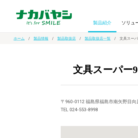
製品紹介
ソリュ
ホーム
製品情報
製品取扱店
製品取扱店一覧
文具スーパ
フォトフ
BPO
トップメッセージ
（ビジネス・プロセス・アウトソーシング）
アルバム
額縁
文具スーパー9
オーダー手帳・ノベルティ制作
IR情報
プリンタ用紙
ノート・
スマートフォン・
ドキュメントスキャニングサービス
サステナビリティ
〒960-0112 福島県福島市南矢野目向原
ゲーム関
タブレット関連
TEL 024-553-8998
導入事例
防災・
シルバー
セキュリティ用品