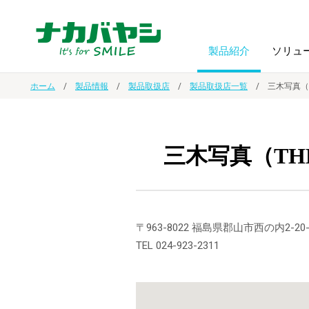
製品紹介
ソリュ
ホーム
製品情報
製品取扱店
製品取扱店一覧
三木写真（T
フォトフ
BPO
トップメッセージ
（ビジネス・プロセス・アウトソーシング）
アルバム
額縁
三木写真（THE
オーダー手帳・ノベルティ制作
IR情報
プリンタ用紙
ノート・
スマートフォン・
ドキュメントスキャニングサービス
サステナビリティ
〒963-8022 福島県郡山市西の内2-20-
ゲーム関
タブレット関連
TEL 024-923-2311
導入事例
防災・
シルバー
セキュリティ用品