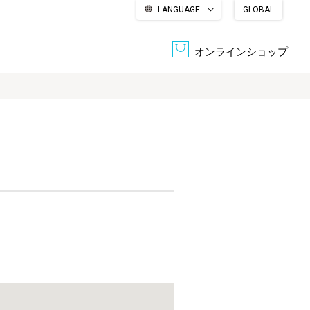
LANGUAGE
GLOBAL
English
繁體中文
简体中文
한국어
日本語
オンラインショップ
文書管理・機密抹消
会社概要
収納・整理用品
ファニチャー
DPS（データ・プリント・サービス）
認証一覧
筆記具
パソコン周辺機器
サステナブルな紙器製品「asue（あすえ）」
ボード用品
事務用品
キャラクター・
学童用品
シリーズ商品