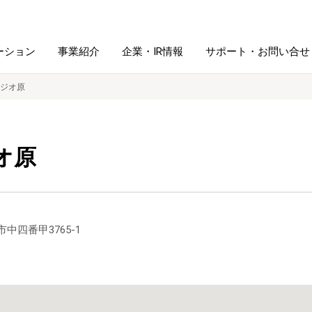
ーション
事業紹介
企業・IR情報
サポート・お問い合せ
ジオ原
レーム・
シュレッダ・
図書館ソリューション
経営方針
ラミネータ
オ原
ファイル・
学校ソリューション
沿革
紙製品
ホルダー用品
総務＋クリエイティブ
採用情報
市中四番甲3765-1
連
デジタルカメラ関連
デジタル文具