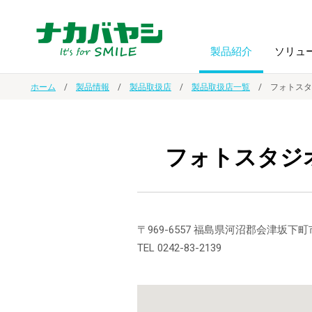
製品紹介
ソリュ
ホーム
製品情報
製品取扱店
製品取扱店一覧
フォトスタ
フォトフ
BPO
トップメッセージ
（ビジネス・プロセス・アウトソーシング）
アルバム
額縁
フォトスタジ
オーダー手帳・ノベルティ制作
IR情報
プリンタ用紙
ノート・
スマートフォン・
ドキュメントスキャニングサービス
サステナビリティ
〒969-6557 福島県河沼郡会津坂下町
ゲーム関
タブレット関連
TEL 0242-83-2139
導入事例
防災・
シルバー
セキュリティ用品