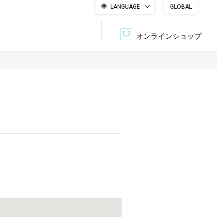
LANGUAGE
GLOBAL
English
繁體中文
简体中文
한국어
日本語
オンラインショップ
文書管理・機密抹消
会社概要
収納・整理用品
ファニチャー
DPS（データ・プリント・サービス）
認証一覧
筆記具
パソコン周辺機器
サステナブルな紙器製品「asue（あすえ）」
ボード用品
事務用品
キャラクター・
学童用品
シリーズ商品