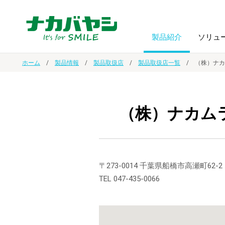
製品紹介
ソリュ
ホーム
製品情報
製品取扱店
製品取扱店一覧
（株）ナカ
フォトフ
BPO
トップメッセージ
（ビジネス・プロセス・アウトソーシング）
アルバム
額縁
（株）ナカム
オーダー手帳・ノベルティ制作
IR情報
プリンタ用紙
ノート・
スマートフォン・
ドキュメントスキャニングサービス
サステナビリティ
〒273-0014 千葉県船橋市高瀬町62-2
ゲーム関
タブレット関連
TEL 047-435-0066
導入事例
防災・
シルバー
セキュリティ用品