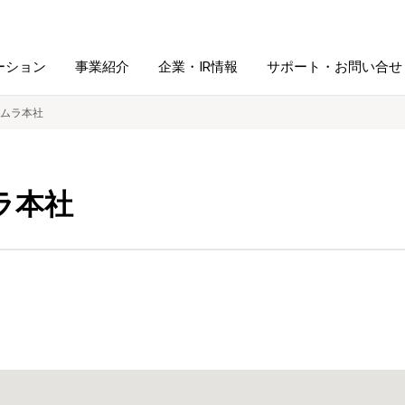
ーション
事業紹介
企業・IR情報
サポート・お問い合せ
ムラ本社
レーム・
シュレッダ・
図書館ソリューション
経営方針
ラミネータ
ラ本社
ファイル・
学校ソリューション
沿革
紙製品
ホルダー用品
総務＋クリエイティブ
採用情報
連
デジタルカメラ関連
デジタル文具