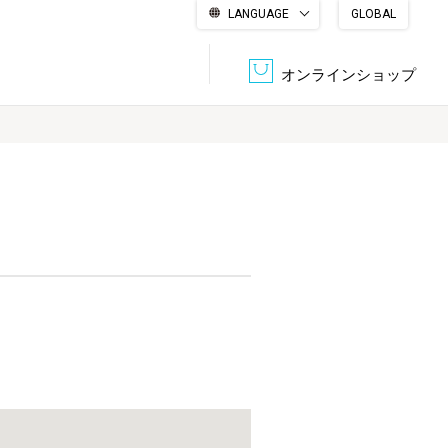
LANGUAGE
GLOBAL
English
繁體中文
简体中文
한국어
日本語
オンラインショップ
文書管理・機密抹消
会社概要
収納・整理用品
ファニチャー
DPS（データ・プリント・サービス）
認証一覧
筆記具
パソコン周辺機器
サステナブルな紙器製品「asue（あすえ）」
ボード用品
事務用品
キャラクター・
学童用品
シリーズ商品