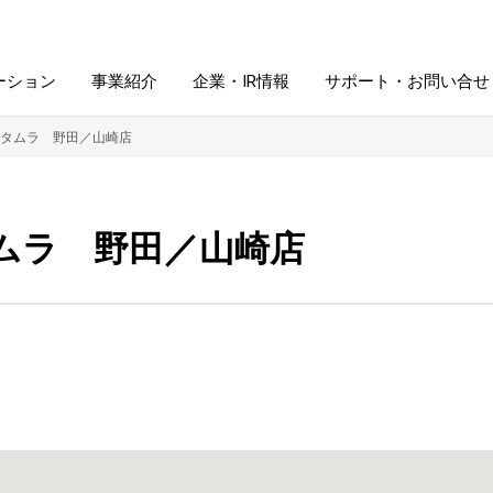
ーション
事業紹介
企業・IR情報
サポート・お問い合せ
タムラ 野田／山崎店
レーム・
シュレッダ・
図書館ソリューション
経営方針
ラミネータ
ムラ 野田／山崎店
ファイル・
学校ソリューション
沿革
紙製品
ホルダー用品
総務＋クリエイティブ
採用情報
連
デジタルカメラ関連
デジタル文具