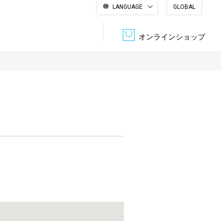
LANGUAGE
GLOBAL
English
繁體中文
简体中文
한국어
日本語
オンラインショップ
文書管理・機密抹消
会社概要
収納・整理用品
ファニチャー
DPS（データ・プリント・サービス）
認証一覧
筆記具
パソコン周辺機器
サステナブルな紙器製品「asue（あすえ）」
ボード用品
事務用品
キャラクター・
学童用品
シリーズ商品