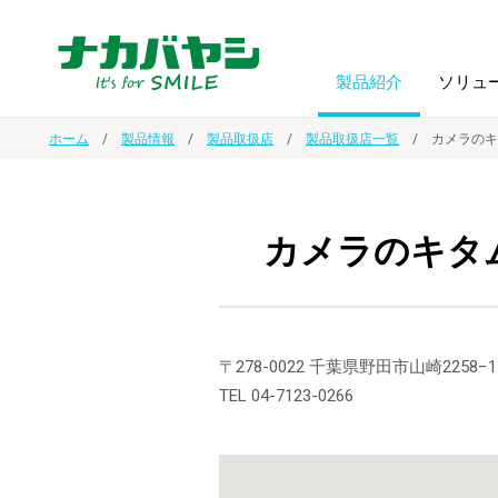
製品紹介
ソリュ
ホーム
製品情報
製品取扱店
製品取扱店一覧
カメラのキ
フォトフ
BPO
トップメッセージ
（ビジネス・プロセス・アウトソーシング）
アルバム
額縁
カメラのキタ
オーダー手帳・ノベルティ制作
IR情報
プリンタ用紙
ノート・
スマートフォン・
ドキュメントスキャニングサービス
サステナビリティ
〒278-0022 千葉県野田市山崎2258−1
ゲーム関
タブレット関連
TEL 04-7123-0266
導入事例
防災・
シルバー
セキュリティ用品