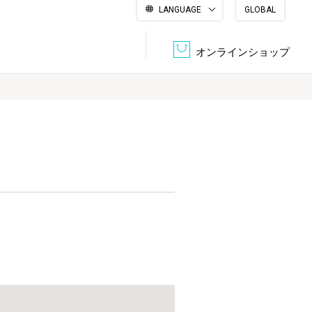
LANGUAGE
GLOBAL
English
繁體中文
简体中文
한국어
日本語
オンラインショップ
文書管理・機密抹消
会社概要
収納・整理用品
ファニチャー
DPS（データ・プリント・サービス）
認証一覧
筆記具
パソコン周辺機器
サステナブルな紙器製品「asue（あすえ）」
ボード用品
事務用品
キャラクター・
学童用品
シリーズ商品