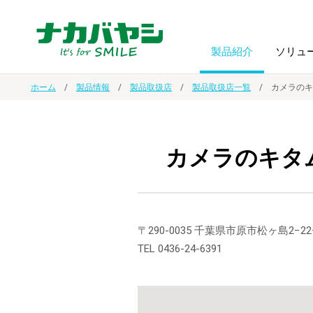
製品紹介
ソリュ
ホーム
製品情報
製品取扱店
製品取扱店一覧
カメラのキ
フォトフ
BPO
トップメッセージ
（ビジネス・プロセス・アウトソーシング）
アルバム
額縁
カメラのキタ
オーダー手帳・ノベルティ制作
IR情報
プリンタ用紙
ノート・
スマートフォン・
ドキュメントスキャニングサービス
サステナビリティ
〒290-0035 千葉県市原市松ヶ島2−22
ゲーム関
タブレット関連
TEL 0436-24-6391
導入事例
防災・
シルバー
セキュリティ用品