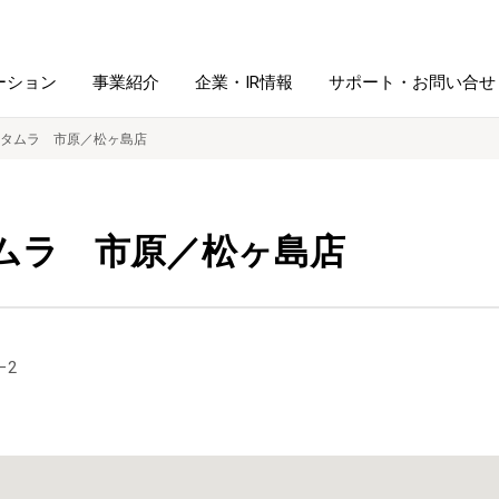
ーション
事業紹介
企業・IR情報
サポート・お問い合せ
タムラ 市原／松ヶ島店
レーム・
シュレッダ・
図書館ソリューション
経営方針
ラミネータ
ムラ 市原／松ヶ島店
ファイル・
学校ソリューション
沿革
紙製品
ホルダー用品
総務＋クリエイティブ
採用情報
−2
連
デジタルカメラ関連
デジタル文具