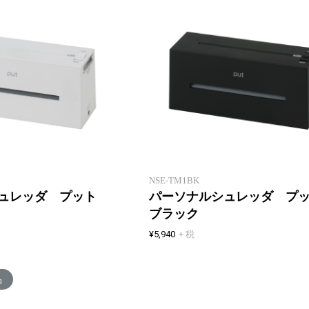
新製品一覧
【使い心地＞機能】ちょっと使い
に最適！手のひらサイズのコンパ
クトシュレッダ
NSE-TM1BK
シュレッダ プット
パーソナルシュレッダ プ
ブラック
¥5,940
+ 税
品