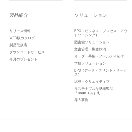
製品紹介
ソリューション
リリース情報
BPO（ビジネス・プロセス・アウ
トソーシング）
WEB版カタログ
図書館ソリューション
製品取扱店
文書管理・機密抹消
ダウンロードサービス
オーダー手帳・ノベルティ制作
今月のプレゼント
学校ソリューション
DPS（データ・プリント・サービ
ス）
総務＋クリエイティブ
サステナブルな紙器製品
「asue（あすえ）」
導入事例