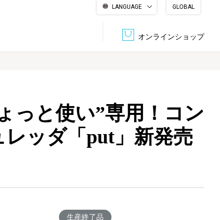
LANGUAGE
GLOBAL
English
繁體中文
简体中文
한국어
日本語
オンラインショップ
文書管理・機密抹消
会社概要
収納・整理用品
ファニチャー
ょっと使い”専用！コン
DPS（データ・プリント・サービス）
認証一覧
筆記具
パソコン周辺機器
レッダ「put」新発売
サステナブルな紙器製品「asue（あすえ）」
ボード用品
事務用品
キャラクター・
学童用品
シリーズ商品
生産終了品