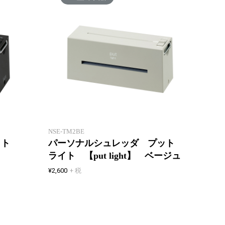
【使い心地＞機能】ちょっと使い
に最適！手のひらサイズのコンパ
手のひ
クトシュレッダ
レッダ
NSE-TM2BE
ット
パーソナルシュレッダ プット
ライト 【put light】 ベージュ
¥2,600
+ 税