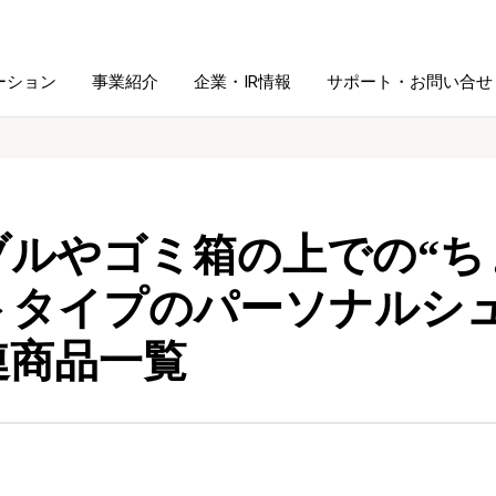
ーション
事業紹介
企業・IR情報
サポート・お問い合せ
レーム・
シュレッダ・
図書館ソリューション
経営方針
ラミネータ
ブルやゴミ箱の上での“ち
ファイル・
学校ソリューション
沿革
紙製品
ホルダー用品
トタイプのパーソナルシュ
連商品一覧
総務＋クリエイティブ
採用情報
連
デジタルカメラ関連
デジタル文具