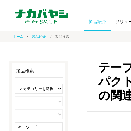
製品紹介
ソリュ
ホーム
製品紹介
製品検索
フォトフ
BPO
トップメッセージ
（ビジネス・プロセス・アウトソーシング）
アルバム
額縁
テー
製品検索
オーダー手帳・ノベルティ制作
IR情報
プリンタ用紙
ノート・
パク
の関
スマートフォン・
ドキュメントスキャニングサービス
サステナビリティ
ゲーム関
タブレット関連
導入事例
防災・
シルバー
セキュリティ用品