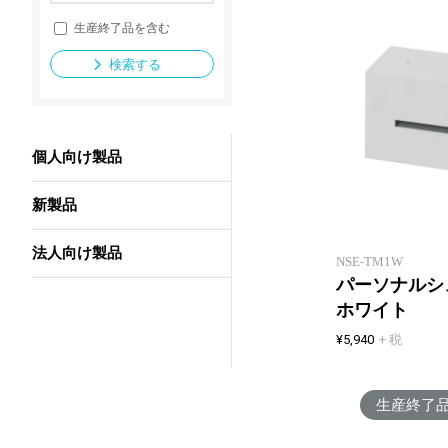
生産終了品を含む
検索する
法人向け製品
個人向け製品
新製品
法人向け製品
NSE-TM1W
パーソナル
ホワイト
¥5,940
+ 税
生産終了