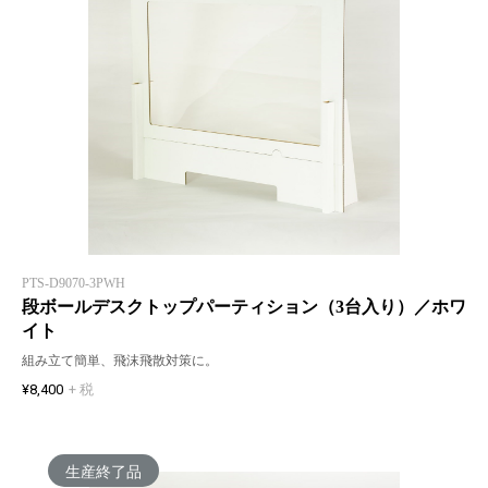
PTS-D9070-3PWH
段ボールデスクトップパーティション（3台入り）／ホワ
イト
組み立て簡単、飛沫飛散対策に。
¥8,400
+ 税
生産終了品