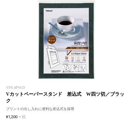
VPS-4PW-D
Vカットペーパースタンド 差込式 W四ツ切／ブラッ
ク
プリントの出し入れに便利な差込式を採用
¥1,200
+ 税