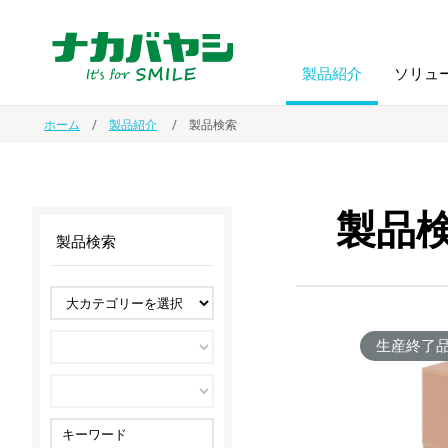
製品紹介
ソリュ
ホーム
製品紹介
製品検索
フォトフ
BPO
トップメッセージ
（ビジネス・プロセス・アウトソーシング）
アルバム
額縁
製品
製品検索
オーダー手帳・ノベルティ制作
IR情報
プリンタ用紙
ノート・
スマートフォン・
ドキュメントスキャニングサービス
サステナビリティ
ゲーム関
タブレット関連
生産終了
導入事例
防災・
シルバー
セキュリティ用品