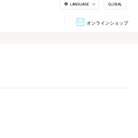
LANGUAGE
GLOBAL
English
繁體中文
简体中文
한국어
日本語
オンラインショップ
文書管理・機密抹消
会社概要
収納・整理用品
ファニチャー
DPS（データ・プリント・サービス）
認証一覧
筆記具
パソコン周辺機器
サステナブルな紙器製品「asue（あすえ）」
ボード用品
事務用品
キャラクター・
学童用品
シリーズ商品