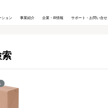
ーション
事業紹介
企業・IR情報
サポート・お問い合せ
レーム・
シュレッダ・
図書館ソリューション
経営方針
ラミネータ
検索
ファイル・
学校ソリューション
沿革
紙製品
ホルダー用品
総務＋クリエイティブ
採用情報
連
デジタルカメラ関連
品
デジタル文具