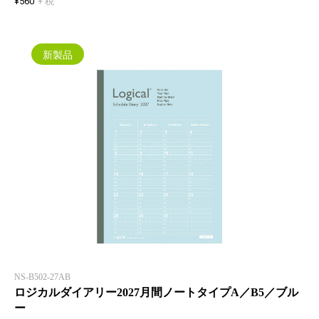
¥560
+ 税
新製品
NS-B502-27AB
ロジカルダイアリー2027月間ノートタイプA／B5／ブル
ー