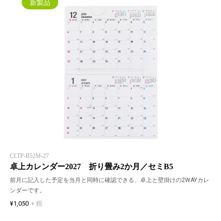
新製品
CLTP-B52M-27
卓上カレンダー2027 折り畳み2か月／セミB5
前月に記入した予定を当月と同時に確認できる、卓上と壁掛けの2WAYカレ
ンダーです。
¥1,050
+ 税