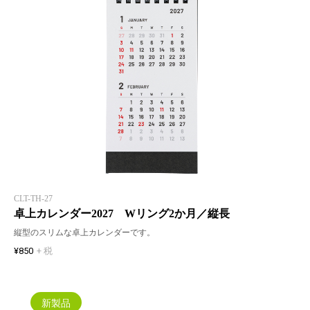
CLT-TH-27
卓上カレンダー2027 Wリング2か月／縦長
縦型のスリムな卓上カレンダーです。
¥850
+ 税
新製品