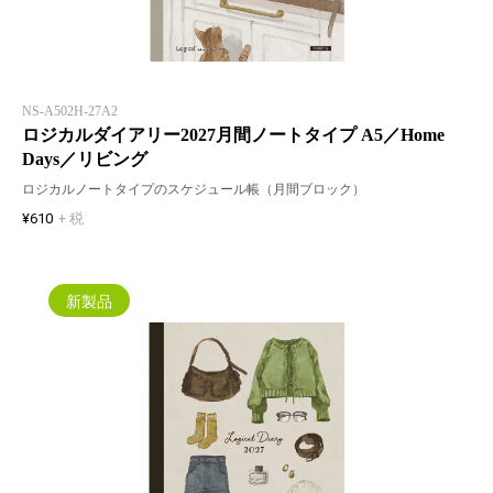
NS-A502H-27A2
ロジカルダイアリー2027月間ノートタイプ A5／Home
Days／リビング
ロジカルノートタイプのスケジュール帳（月間ブロック）
¥610
+ 税
新製品