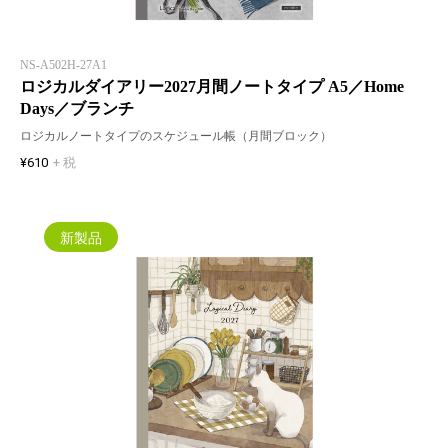
NS-A502H-27A1
ロジカルダイアリー2027月間ノートタイプ A5／Home
Days／ブランチ
ロジカルノートタイプのスケジュール帳（月間ブロック）
¥610
+ 税
新製品