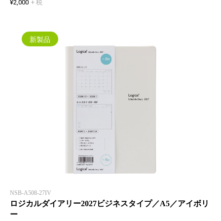
¥2,000
+ 税
新製品
NSB-A508-27IV
ロジカルダイアリー2027ビジネスタイプ／A5／アイボリ
ー