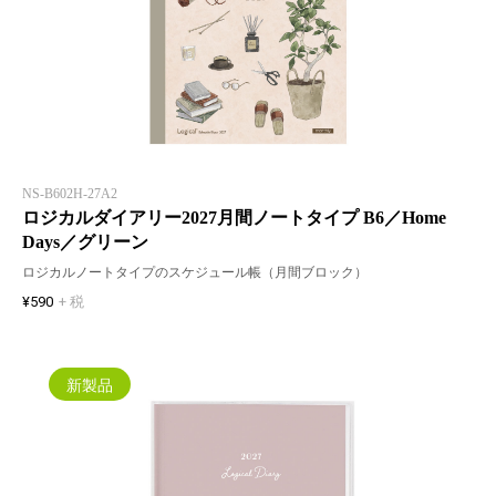
NS-B602H-27A2
ロジカルダイアリー2027月間ノートタイプ B6／Home
Days／グリーン
ロジカルノートタイプのスケジュール帳（月間ブロック）
¥590
+ 税
新製品