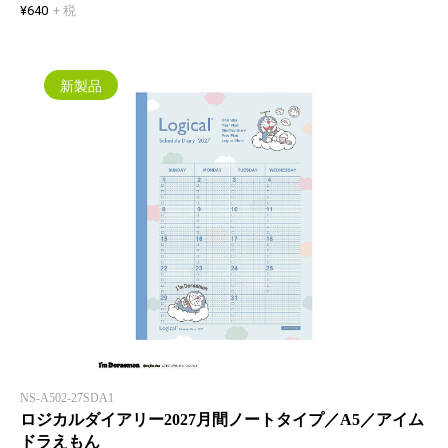
¥640
+ 税
新製品
NS-A502-27SDA1
ロジカルダイアリー2027月間ノートタイプ／A5／アイム
ドラえもん