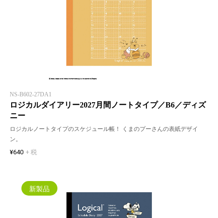
NS-B602-27DA1
ロジカルダイアリー2027月間ノートタイプ／B6／ディズ
ニー
ロジカルノートタイプのスケジュール帳！ くまのプーさんの表紙デザイ
ン。
¥640
+ 税
新製品