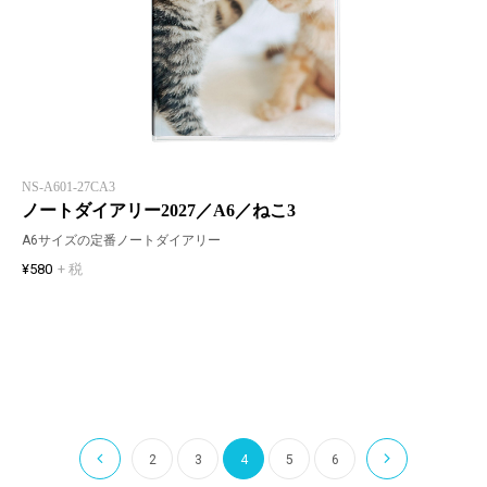
NS-A601-27CA3
ノートダイアリー2027／A6／ねこ3
A6サイズの定番ノートダイアリー
¥580
+ 税
2
3
4
5
6