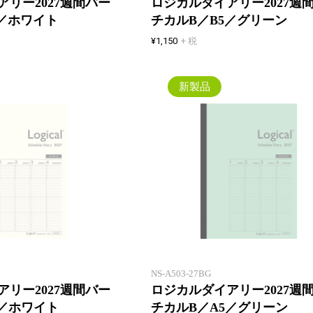
リー2027週間バー
ロジカルダイアリー2027週
5／ホワイト
チカルB／B5／グリーン
¥1,150
+ 税
新製品
ウィークリー見開き1週間+翌週表
示！ カレンダーと同じ日曜始まり
のバーチカル
NS-A503-27BG
リー2027週間バー
ロジカルダイアリー2027週
5／ホワイト
チカルB／A5／グリーン