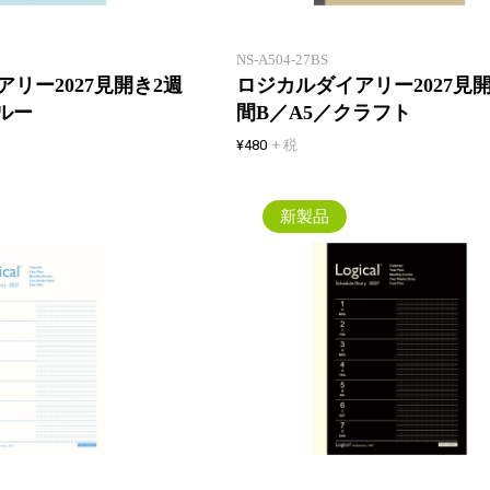
ジュール管理も万全に！
NS-A504-27BS
リー2027見開き2週
ロジカルダイアリー2027見
ルー
間B／A5／クラフト
¥480
+ 税
新製品
薄いウィークリー！見開き2週間
でマンスリーと同じページ数！一
年間、マンスリーとの併用でスケ
ジュール管理も万全に！