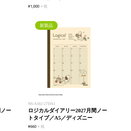
¥1,000
+ 税
新製品
ロジカルノートタイプのスケジュ
ロジカ
ール帳！ ムーミンの表紙デザイ
ール帳
ン。
ザイン
NS-A502-27DA1
間ノー
ロジカルダイアリー2027月間ノー
トタイプ／A5／ディズニー
¥660
+ 税