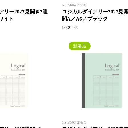
NS-A604-27AD
リー2027見開き2週
ロジカルダイアリー2027見
ワイト
間A／A6／ブラック
¥440
+ 税
新製品
ウィークリー見開き1週間+翌週表
示！ カレンダーと同じ日曜始まり
のバーチカル
NS-B503-27BG