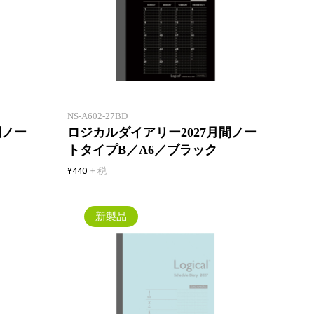
一年間安心して使えるロジカルダ
一年間
イアリー。1 冊目にも2 冊目に
イアリ
も！
も！
NS-A602-27BD
間ノー
ロジカルダイアリー2027月間ノー
トタイプB／A6／ブラック
¥440
+ 税
新製品