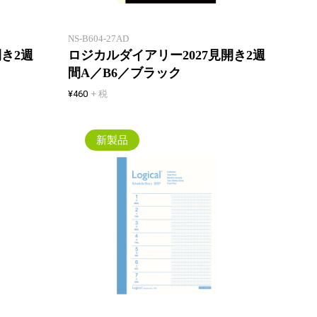
ジュール管理も万全に！
ジュー
NS-B604-27AD
開き2週
ロジカルダイアリー2027見開き2週
間A／B6／ブラック
¥460
+ 税
新製品
薄いウィークリー！見開き2週間
薄いウ
でマンスリーと同じページ数！一
でマン
年間、マンスリーとの併用でスケ
年間、
ジュール管理も万全に！
ジュー