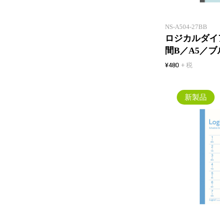
NS-A504-27BB
ロジカルダイア
間B／A5／ブ
¥480
+ 税
新製品