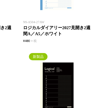
でマンスリーと同じページ数！一
でマン
年間、マンスリーとの併用でスケ
年間、
ジュール管理も万全に！
ジュー
NS-A504-27AW
開き2週
ロジカルダイアリー2027見開き2週
間A／A5／ホワイト
¥480
+ 税
新製品
薄いウィークリー！見開き2週間
薄いウ
でマンスリーと同じページ数！一
でマン
年間、マンスリーとの併用でスケ
年間、