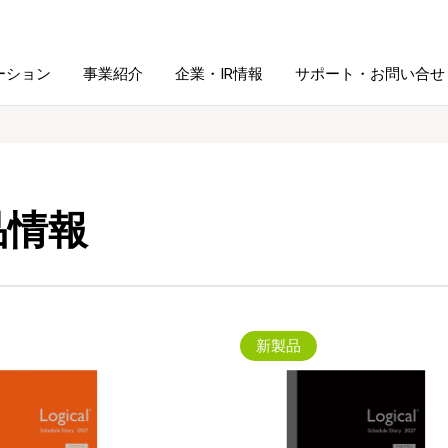
ーション
事業紹介
企業・IR情報
サポート・お問い合せ
レーム・
シュレッダ・
図書館ソリューション
経営方針
ラミネータ
品情報
ファイル・
学校ソリューション
沿革
紙製品
ホルダー用品
総務＋クリエイティブ
採用情報
連
デジタルカメラ関連
新製品
デジタル文具