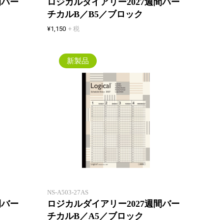
間バー
ロジカルダイアリー2027週間バー
チカルB／B5／ブロック
¥1,150
+ 税
新製品
ウィークリー見開き1週間+翌週表
ウィー
示！ カレンダーと同じ日曜始まり
示！ 
のバーチカル
のバー
NS-A503-27AS
間バー
ロジカルダイアリー2027週間バー
チカルB／A5／ブロック