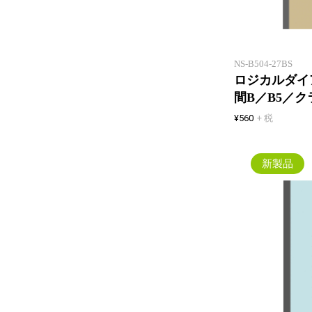
NS-B504-27BS
ロジカルダイア
間B／B5／ク
¥560
+ 税
新製品