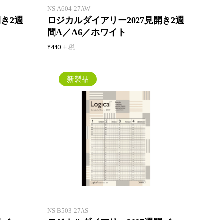
NS-A604-27AW
開き2週
ロジカルダイアリー2027見開き2週
間A／A6／ホワイト
¥440
+ 税
新製品
ウィークリー見開き1週間+翌週表
ウィー
示！ カレンダーと同じ日曜始まり
示！ 
のバーチカル
のバー
NS-B503-27AS