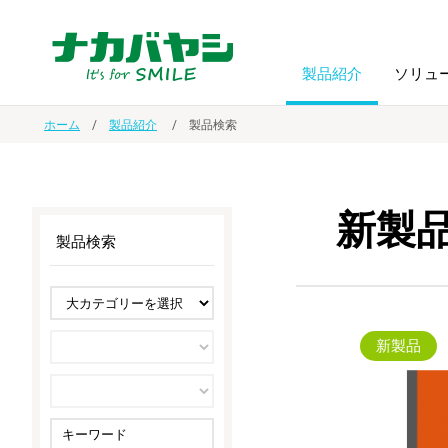
製品紹介
ソリュ
ホーム
製品紹介
製品検索
フォトフ
BPO
トップメッセージ
（ビジネス・プロセス・アウトソーシング）
アルバム
額縁
新製
製品検索
オーダー手帳・ノベルティ制作
IR情報
プリンタ用紙
ノート・
スマートフォン・
ドキュメントスキャニングサービス
サステナビリティ
ゲーム関
タブレット関連
新製品
導入事例
防災・
シルバー
セキュリティ用品