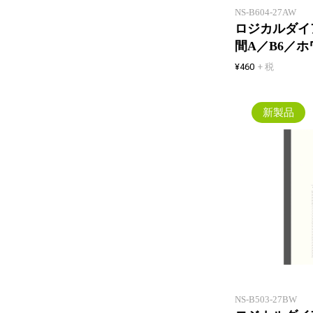
NS-B604-27AW
ロジカルダイア
間A／B6／ホ
¥460
+ 税
新製品
NS-B503-27BW