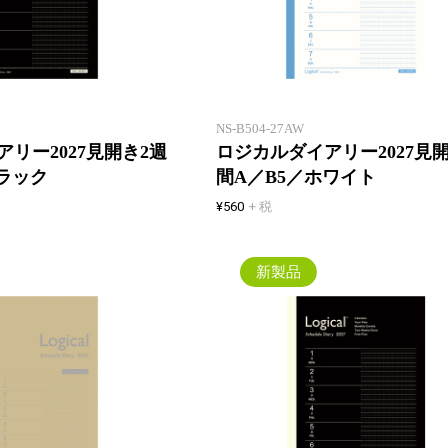
薄いウィークリー！見開き2週間
でマンスリーと同じページ数！一
年間、マンスリーとの併用でスケ
ジュール管理も万全に！
NS-B504-27AW
リー2027見開き2週
ロジカルダイアリー2027見
ラック
間A／B5／ホワイト
¥560
+ 税
新製品
薄いウィークリー！見開き2週間