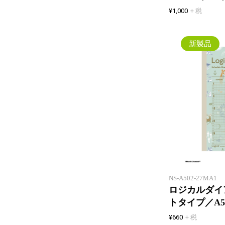
¥1,000
+ 税
新製品
NS-A502-27MA1
ロジカルダイア
トタイプ／A
¥660
+ 税