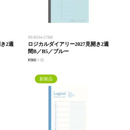
薄いウィークリー！見開き2週間
薄いウ
でマンスリーと同じページ数！一
でマン
年間、マンスリーとの併用でスケ
年間、
ジュール管理も万全に！
ジュー
NS-B504-27BB
開き2週
ロジカルダイアリー2027見開き2週
間B／B5／ブルー
¥560
+ 税
新製品
薄いウィークリー！見開き2週間
薄いウ