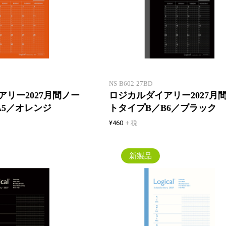
一年間安心して使えるロジカルダ
新製品一覧
イアリー。1 冊目にも2 冊目に
も！
NS-B602-27BD
リー2027月間ノー
ロジカルダイアリー2027月
A5／オレンジ
トタイプB／B6／ブラック
¥460
+ 税
新製品