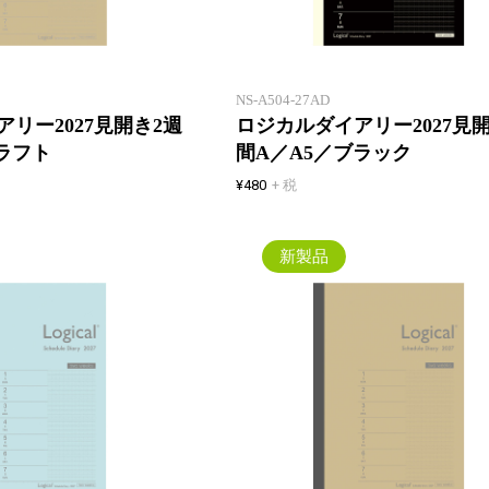
でマンスリーと同じページ数！一
年間、マンスリーとの併用でスケ
ジュール管理も万全に！
NS-A504-27AD
リー2027見開き2週
ロジカルダイアリー2027見
ラフト
間A／A5／ブラック
¥480
+ 税
新製品
薄いウィークリー！見開き2週間
でマンスリーと同じページ数！一
年間、マンスリーとの併用でスケ