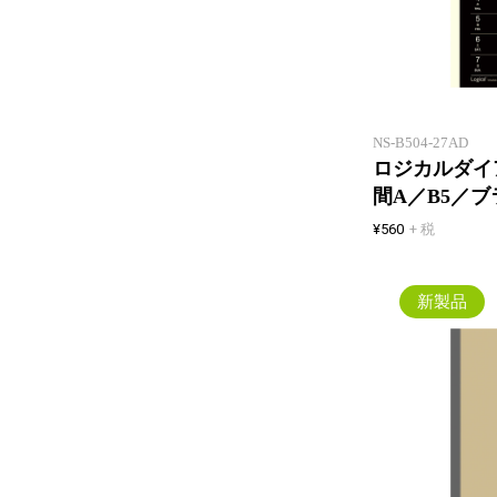
NS-B504-27AD
ロジカルダイア
間A／B5／ブ
¥560
+ 税
新製品