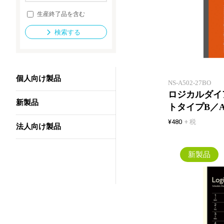
生産終了品を含む
検索する
法人向け製品
個人向け製品
NS-A502-27BO
ロジカルダイア
新製品
トタイプB／
¥480
+ 税
法人向け製品
新製品