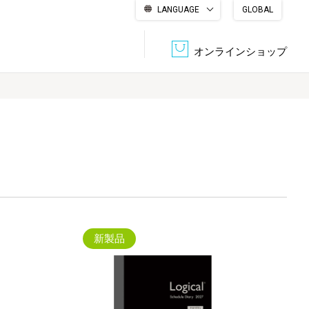
LANGUAGE
GLOBAL
English
繁體中文
简体中文
한국어
日本語
オンラインショップ
文書管理・機密抹消
会社概要
収納・整理用品
ファニチャー
DPS（データ・プリント・サービス）
認証一覧
筆記具
パソコン周辺機器
サステナブルな紙器製品「asue（あすえ）」
ボード用品
事務用品
新製品
キャラクター・
学童用品
シリーズ商品