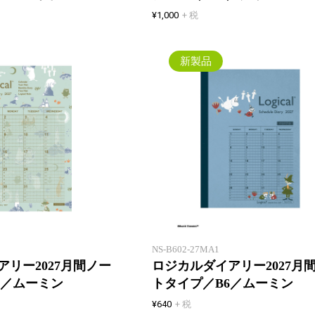
¥1,000
+ 税
新製品
ロジカルノートタイプのスケジュ
ール帳！ ムーミンの表紙デザイ
ン。
NS-B602-27MA1
リー2027月間ノー
ロジカルダイアリー2027月
5／ムーミン
トタイプ／B6／ムーミン
¥640
+ 税