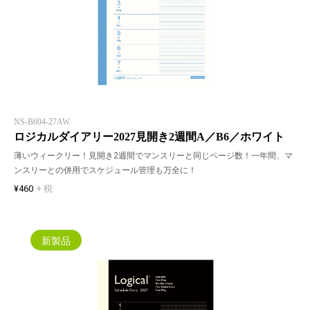
NS-B604-27AW
ロジカルダイアリー2027見開き2週間A／B6／ホワイト
薄いウィークリー！見開き2週間でマンスリーと同じページ数！一年間、マ
ンスリーとの併用でスケジュール管理も万全に！
¥460
+ 税
新製品