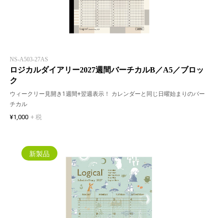
NS-A503-27AS
ロジカルダイアリー2027週間バーチカルB／A5／ブロッ
ク
ウィークリー見開き1週間+翌週表示！ カレンダーと同じ日曜始まりのバー
チカル
¥1,000
+ 税
新製品