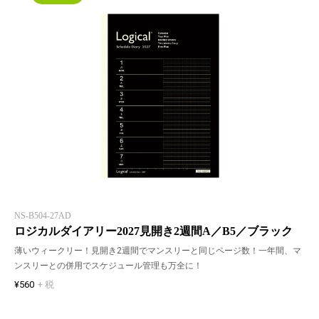
NS-B504-27AD
ロジカルダイアリー2027見開き2週間A／B5／ブラック
薄いウィークリー！見開き2週間でマンスリーと同じページ数！一年間、マ
ンスリーとの併用でスケジュール管理も万全に！
¥560
+ 税