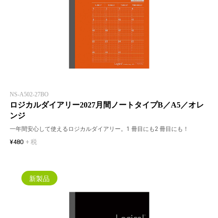
NS-A502-27BO
ロジカルダイアリー2027月間ノートタイプB／A5／オレ
ンジ
一年間安心して使えるロジカルダイアリー。1 冊目にも2 冊目にも！
¥480
+ 税
新製品