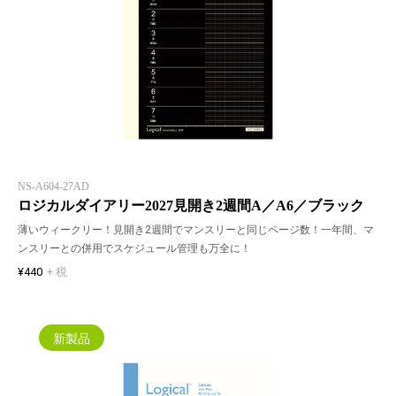
NS-A604-27AD
ロジカルダイアリー2027見開き2週間A／A6／ブラック
薄いウィークリー！見開き2週間でマンスリーと同じページ数！一年間、マ
ンスリーとの併用でスケジュール管理も万全に！
¥440
+ 税
新製品