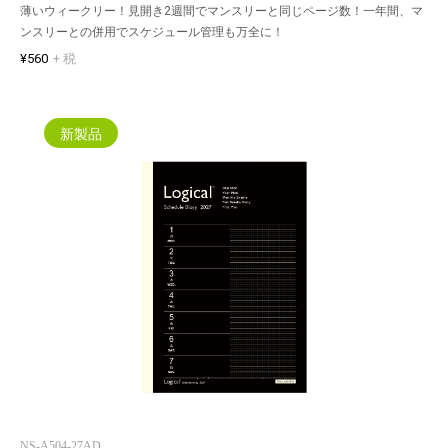
薄いウィークリー！見開き2週間でマンスリーと同じページ数！一年間、マ
ンスリーとの併用でスケジュール管理も万全に！
¥560
+ 税
新製品
NS-A504-27AD