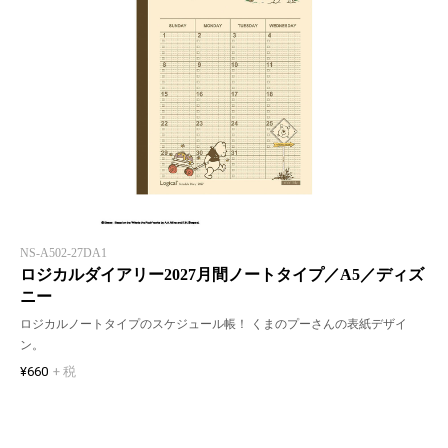
NS-A502-27DA1
ロジカルダイアリー2027月間ノートタイプ／A5／ディズ
ニー
ロジカルノートタイプのスケジュール帳！ くまのプーさんの表紙デザイ
ン。
¥660
+ 税