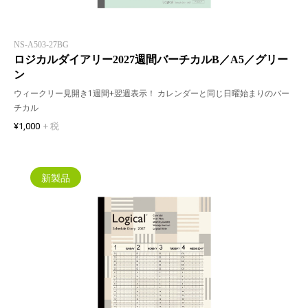
NS-A503-27BG
ロジカルダイアリー2027週間バーチカルB／A5／グリー
ン
ウィークリー見開き1週間+翌週表示！ カレンダーと同じ日曜始まりのバー
チカル
¥1,000
+ 税
新製品