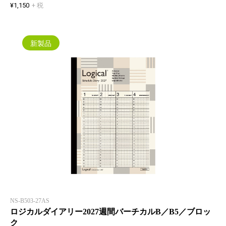
¥1,150
+ 税
新製品
NS-B503-27AS
ロジカルダイアリー2027週間バーチカルB／B5／ブロッ
ク