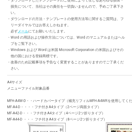
・
ダウンロードしたテンプレートのご使用によって生じるあらゆる損害・
損失について、当社はその責任を一切負いませんので、予めご了承下さ
い。
・
ダウンロードの方法・テンプレートの使用方法等に関するご質問は、フ
リーダイヤルではお答えしかねます。
必ず
メール
にてお願いいたします。
・
Word の用語および操作方法については、Word のマニュアルまたはヘル
プをご覧下さい。
・
Windows および Word は米国 Microsoft Corporation の米国およびその
他の国における登録商標です。
・
改善のため記載事項を予告なく変更することがありますのでご了承くだ
さい。
A4サイズ
メニューファイル対象品番
MFH-A4W-D・・ハードカバータイプ（補充リフィルMFH-A4WRを使用してく
MF-A4-D・・・・フチ付きA4タイプ（2ページ両面タイプ）
MF-A42-D・・・フチ付きA4タイプ（4ページ2ツ折りタイプ）
MF-A44-D ・・・ フチ付きA4タイプ（8ページ2ツ折りタイプ）