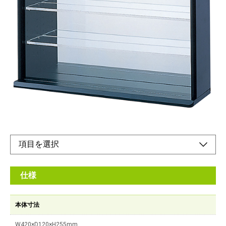
大切なコレクションを美しくディスプレイ。
メーカー希望小売価格：
¥7,120
+ 税
透明アクリル棚板を採用した木製ミニのワイドタイプコレクショ
ンケース。
オンラインショップ
仕様
本体寸法
W420×D120×H255mm