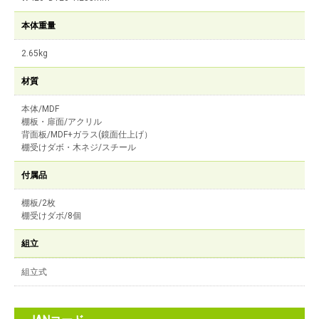
本体重量
2.65kg
材質
本体/MDF
棚板・扉面/アクリル
背面板/MDF+ガラス(鏡面仕上げ）
棚受けダボ・木ネジ/スチール
付属品
棚板/2枚
棚受けダボ/8個
組立
組立式