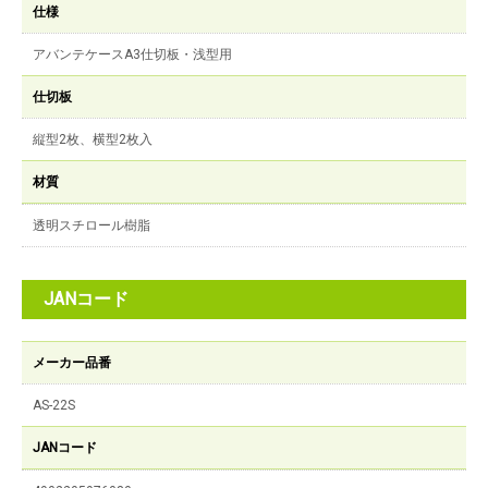
仕様
アバンテケースA3仕切板・浅型用
仕切板
縦型2枚、横型2枚入
材質
透明スチロール樹脂
JANコード
メーカー品番
AS-22S
JANコード