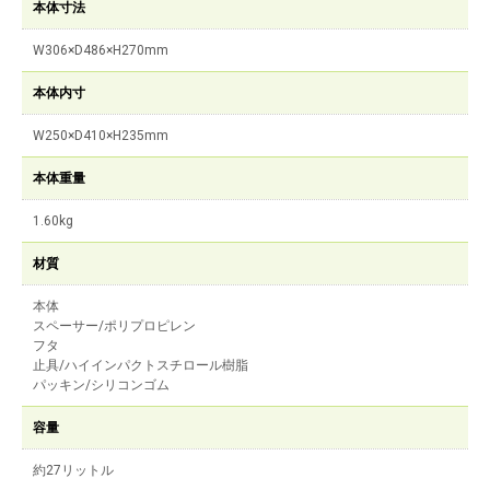
本体寸法
W306×D486×H270mm
本体内寸
W250×D410×H235mm
本体重量
1.60kg
材質
本体
スペーサー/ポリプロピレン
フタ
止具/ハイインパクトスチロール樹脂
パッキン/シリコンゴム
容量
約27リットル