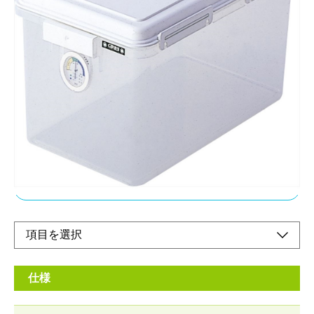
密封機能と、中の湿度がわかる湿度計のついた、
樹脂（プラスチック）収納です。
メーカー希望小売価格：
オープン
フタの周囲はシリコンゴムを使った密閉方式。乾燥状態が一目で
わかる湿度計と乾燥剤付。中身が見えるクリアボディでスタッキ
ングもOK！
オンラインショップ
仕様