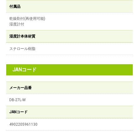
付属品
乾燥剤付(再使用可能)
湿度計付
湿度計本体材質
スチロール樹脂
JANコード
メーカー品番
DB-27L-W
JANコード
4902205961130