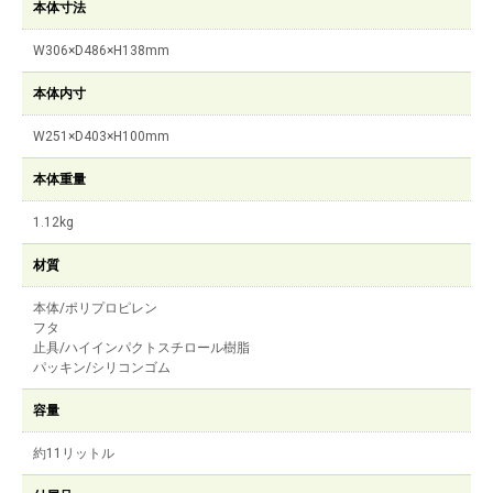
本体寸法
W306×D486×H138mm
本体内寸
W251×D403×H100mm
本体重量
1.12kg
材質
本体/ポリプロピレン
フタ
止具/ハイインパクトスチロール樹脂
パッキン/シリコンゴム
容量
約11リットル