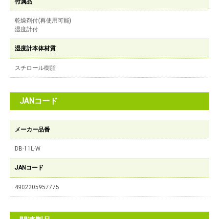
付属品
乾燥剤付(再使用可能)
湿度計付
湿度計本体材質
スチロール樹脂
JANコード
メーカー品番
DB-11L-W
JANコード
4902205957775