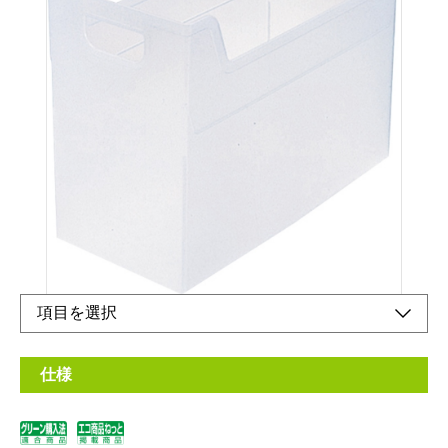
環境配慮型、再生材を使用しようしたファイルボ
ックスです
メーカー希望小売価格：
¥1,200
+ 税
生産終了品
受注生産
収納目安：Ａ4ファイル約6冊、ＣＤ・ＤＶＤ約21本
仕様