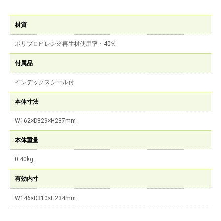
材質
ポリプロピレン※再生材使用率・40％
付属品
インデックスシール付
本体寸法
W162×D329×H237mm
本体重量
0.40kg
有効内寸
W146×D310×H234mm