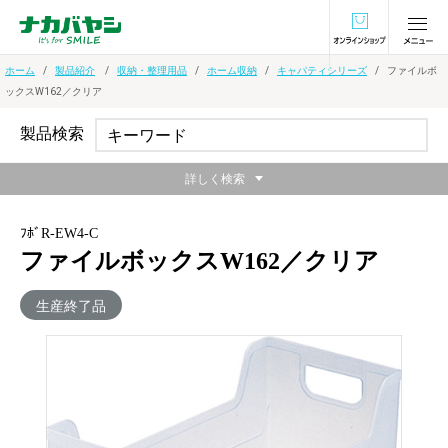
オンラインショ
ホーム
製品紹介
収納・整理用品
ホーム収納
キャパティシリーズ
ファイルボ
ックスW162／クリア
製品検索
詳しく検索
ﾌﾎﾞR-EW4-C
ファイルボックスW162／クリア
生産終了品