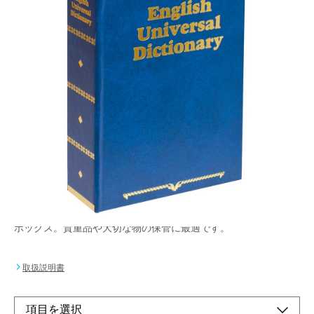
本棚になじむ高級感のある質感、鍵をなくさない
便利な3桁ダイヤル錠、適応サイズ・通帳・ハガキ
など
メーカー希望小売価格：
¥3,880
+ 税
生産終了品
さりげなく置いて、しっかり管理。辞書そっくりのプライベート
ボックス。貴重品や大切な物の保管に最適です。
取扱説明書