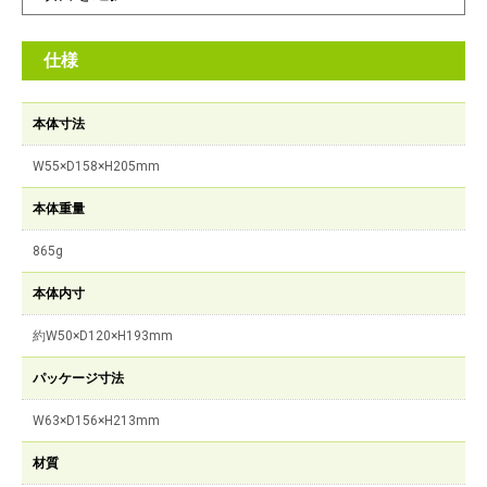
仕様
本体寸法
W55×D158×H205mm
本体重量
865g
本体内寸
約W50×D120×H193mm
パッケージ寸法
W63×D156×H213mm
材質