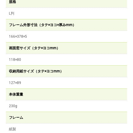
規格
L判
フレーム外形寸法（タテ×ヨコ×厚みmm）
166×378×5
画面窓サイズ（タテ×ヨコmm）
118×80
収納用紙サイズ（タテ×ヨコmm）
127×89
本体重量
230g
フレーム
紙製