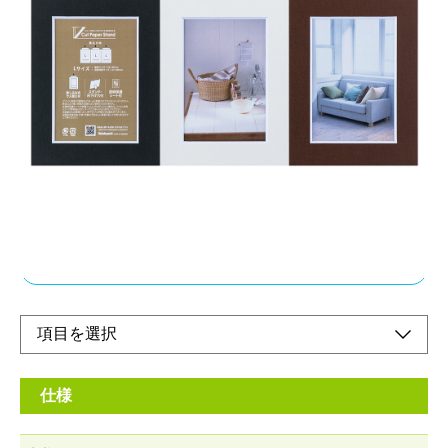
写真の出し入れに便利な差し込み式3面フレーム
メーカー希望小売価格：
¥1,180
+ 税
写真を差し込むだけの簡単設計なので、気軽に写真を飾ることが
できます。
薄くて軽量なので、飾る場所を選びません。
スタンド、吊り下げ兼用タイプです。
オンラインショップ
仕様