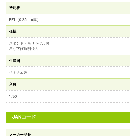
透明板
PET（0.25mm厚）
仕様
スタンド・吊り下げ穴付
吊り下げ透明袋入
生産国
ベトナム製
入数
1/50
JANコード
メーカー品番