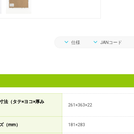
仕様
JANコード
寸法（タテ×ヨコ×厚み
261×363×22
ズ（mm）
181×283