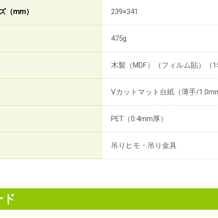
ズ（mm）
239×341
475g
木製（MDF）（フィルム貼）（1
Vカットマット台紙（薄手/1.0
PET（0.4mm厚）
吊りヒモ・吊り金具
ード