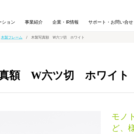
ーション
事業紹介
企業・IR情報
サポート・お問い合せ
木製フレーム
木製写真額 W六ツ切 ホワイト
レーム・
シュレッダ・
図書館ソリューション
経営方針
ラミネータ
真額 W六ツ切 ホワイト
ファイル・
学校ソリューション
沿革
紙製品
ホルダー用品
総務＋クリエイティブ
採用情報
連
デジタルカメラ関連
モノ
デジタル文具
ど、