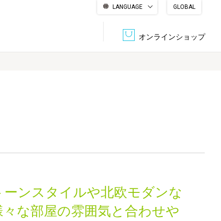
LANGUAGE
GLOBAL
English
繁體中文
简体中文
한국어
日本語
オンラインショップ
文書管理・機密抹消
会社概要
収納・整理用品
ファニチャー
DPS（データ・プリント・サービス）
認証一覧
筆記具
パソコン周辺機器
サステナブルな紙器製品「asue（あすえ）」
ボード用品
事務用品
トーンスタイルや北欧モダンな
キャラクター・
学童用品
シリーズ商品
様々な部屋の雰囲気と合わせや