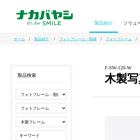
製品紹介
ソリュ
ホーム
製品紹介
フォトフレーム・額縁
フォトフレーム
フォトフ
BPO
トップメッセージ
（ビジネス・プロセス・アウトソーシング）
アルバム
額縁
F-SW-120-W
木製写
製品検索
オーダー手帳・ノベルティ制作
IR情報
プリンタ用紙
ノート・
スマートフォン・
ドキュメントスキャニングサービス
サステナビリティ
ゲーム関
タブレット関連
導入事例
防災・
シルバー
セキュリティ用品