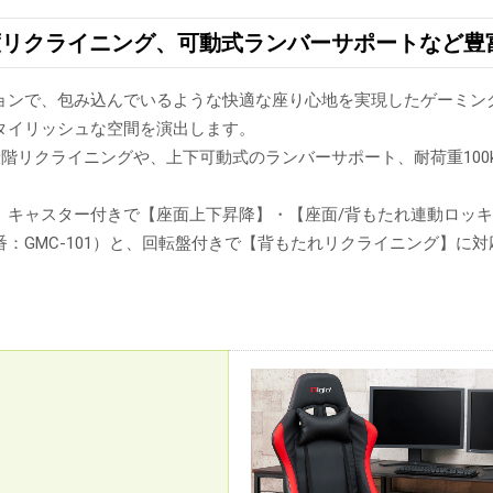
5度リクライニング、可動式ランバーサポートなど豊
ョンで、包み込んでいるような快適な座り心地を実現したゲーミン
タイリッシュな空間を演出します。
多段階リクライニングや、上下可動式のランバーサポート、耐荷重10
、キャスター付きで【座面上下昇降】・【座面/背もたれ連動ロッ
：GMC-101）と、回転盤付きで【背もたれリクライニング】に対応