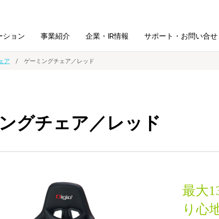
ーション
事業紹介
企業・IR情報
サポート・お問い合せ
ェア
ゲーミングチェア／レッド
レーム・
シュレッダ・
図書館ソリューション
経営方針
ラミネータ
ングチェア／レッド
ファイル・
学校ソリューション
沿革
紙製品
ホルダー用品
総務＋クリエイティブ
採用情報
連
デジタルカメラ関連
最大1
デジタル文具
り心