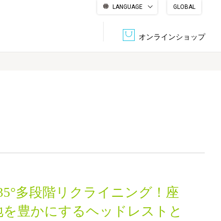
LANGUAGE
GLOBAL
English
繁體中文
简体中文
한국어
日本語
オンラインショップ
文書管理・機密抹消
会社概要
収納・整理用品
ファニチャー
DPS（データ・プリント・サービス）
認証一覧
筆記具
パソコン周辺機器
サステナブルな紙器製品「asue（あすえ）」
ボード用品
事務用品
35°多段階リクライニング！座
キャラクター・
学童用品
シリーズ商品
地を豊かにするヘッドレストと