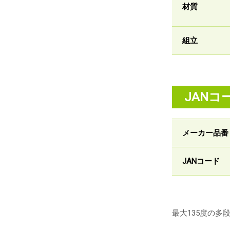
材質
組立
JANコ
メーカー品番
JANコード
最大135度の