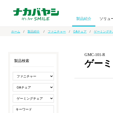
製品紹介
ソリュ
ホーム
製品紹介
ファニチャー
OAチェア
ゲーミングチ
フォトフ
BPO
トップメッセージ
（ビジネス・プロセス・アウトソーシング）
アルバム
額縁
GMC-101-R
ゲーミ
製品検索
オーダー手帳・ノベルティ制作
IR情報
プリンタ用紙
ノート・
スマートフォン・
ドキュメントスキャニングサービス
サステナビリティ
ゲーム関
タブレット関連
導入事例
防災・
シルバー
セキュリティ用品