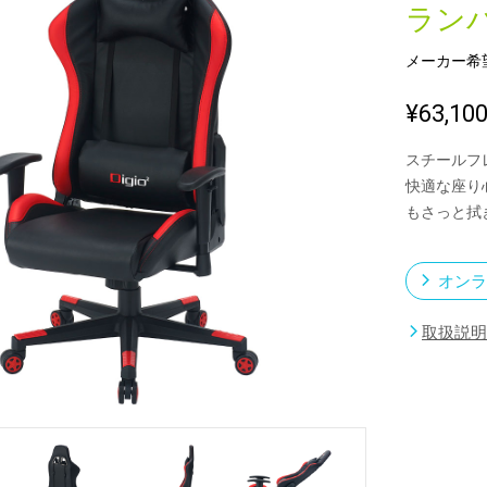
ラン
メーカー希
新製品一覧
¥63,10
スチールフ
快適な座り
もさっと拭
オンラ
取扱説明