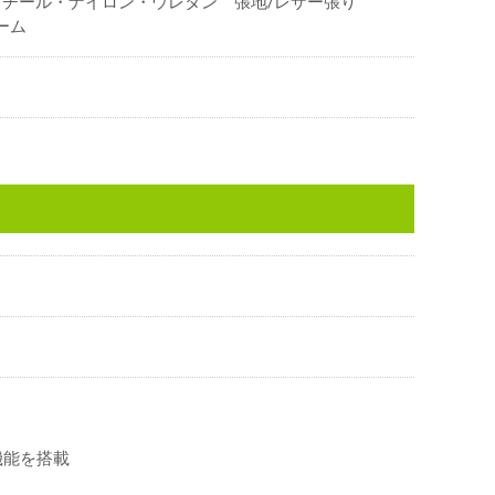
スチール・ナイロン・ウレタン 張地/レザー張り
ーム
機能を搭載