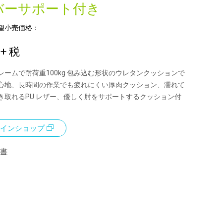
バーサポート付き
望小売価格：
0
+ 税
レームで耐荷重100kg 包み込む形状のウレタンクッションで
心地、長時間の作業でも疲れにくい厚肉クッション、濡れて
き取れるPU レザー、優しく肘をサポートするクッション付
インショップ
書