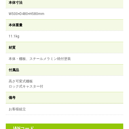
本体寸法
W500×D480×H580mm
本体重量
11.1kg
材質
本体・棚板、スチールメラミン焼付塗装
付属品
高さ可変式棚板
ロック式キャスター付
備考
お客様組立
JANコード