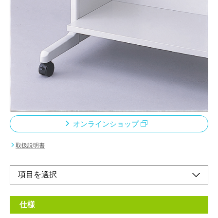
W600mmタイプ 対応品番PSX-66/67/68
メーカー希望小売価格：
¥6,600
+ 税
天板下のスペースに書類や周辺機器などを収納できます。収納す
る物に合わせて、奥行きは290・400mmの2種類から選べます。
高さは5段階に調節可能です。棚板(奥行き400mm)
オンラインショップ
取扱説明書
仕様