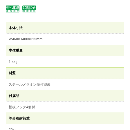
本体寸法
W468×D400×H25mm
本体重量
1.4kg
材質
スチールメラミン焼付塗装
付属品
棚板フック4個付
等分布耐荷重
20kg