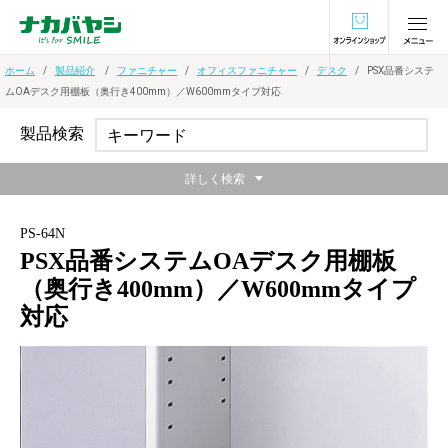
オンラインショ
ホーム
製品紹介
ファニチャー
オフィスファニチャー
デスク
PSX品番システ
ムOAデスク用棚板（奥行き400mm）／W600mmタイプ対応
製品検索
詳しく検索
PS-64N
PSX品番システムOAデスク用棚板
（奥行き400mm）／W600mmタイプ
対応