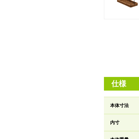
仕様
本体寸法
内寸