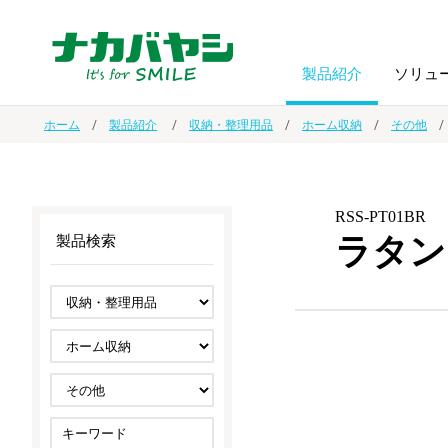
製品紹介
ソリュ
ホーム
製品紹介
収納・整理用品
ホーム収納
その他
フォトフ
BPO
トップメッセージ
（ビジネス・プロセス・アウトソーシング）
アルバム
額縁
RSS-PT01BR
ラタン
製品検索
オーダー手帳・ノベルティ制作
IR情報
プリンタ用紙
ノート・
スマートフォン・
ドキュメントスキャニングサービス
サステナビリティ
ゲーム関
タブレット関連
導入事例
防災・
シルバー
セキュリティ用品