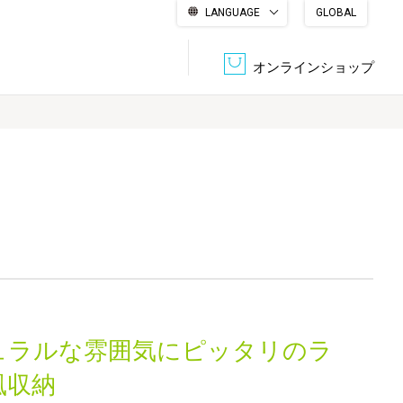
LANGUAGE
GLOBAL
English
繁體中文
简体中文
한국어
日本語
オンラインショップ
文書管理・機密抹消
会社概要
収納・整理用品
ファニチャー
DPS（データ・プリント・サービス）
認証一覧
筆記具
パソコン周辺機器
サステナブルな紙器製品「asue（あすえ）」
ボード用品
事務用品
ュラルな雰囲気にピッタリのラ
キャラクター・
学童用品
シリーズ商品
風収納