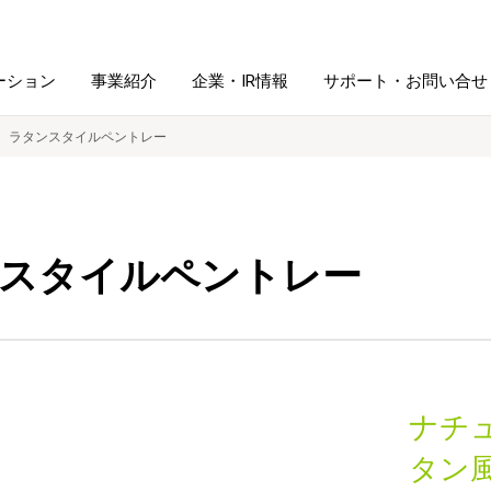
ーション
事業紹介
企業・IR情報
サポート・お問い合せ
ラタンスタイルペントレー
レーム・
シュレッダ・
図書館ソリューション
経営方針
ラミネータ
スタイルペントレー
ファイル・
学校ソリューション
沿革
紙製品
ホルダー用品
総務＋クリエイティブ
採用情報
連
デジタルカメラ関連
ナチ
デジタル文具
タン