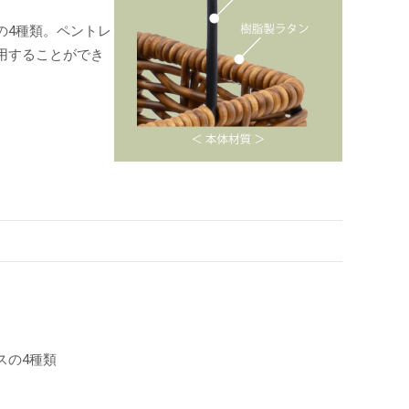
の4種類。ペントレ
用することができ
スの4種類