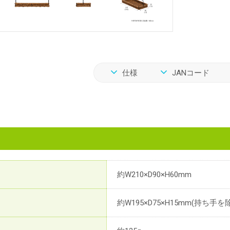
仕様
JANコード
約W210×D90×H60mm
約W195×D75×H15mm(持ち手を