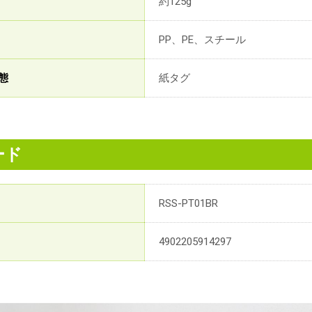
約125g
PP、PE、スチール
態
紙タグ
ード
RSS-PT01BR
4902205914297