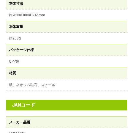
本体寸法
約W88×D88×H245mm
本体重量
約238g
パッケージ仕様
OPP袋
材質
紙、ネオジム磁石、スチール
JANコード
メーカー品番