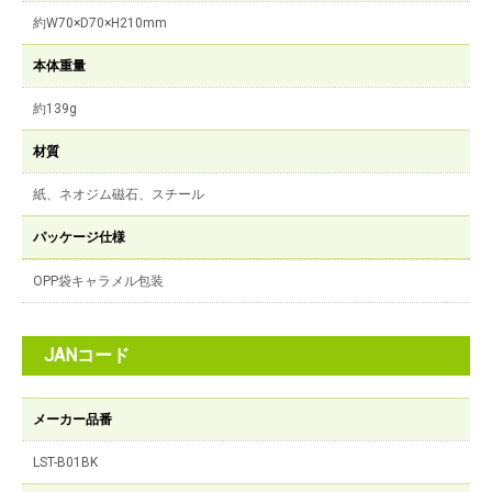
約W70×D70×H210mm
本体重量
約139g
材質
紙、ネオジム磁石、スチール
パッケージ仕様
OPP袋キャラメル包装
JANコード
メーカー品番
LST-B01BK