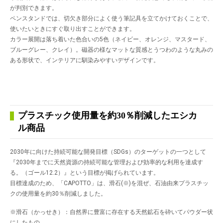
が判別できます。
ペンスタンドでは、切欠き部分によく使う筆記具を立てかけておくことで、
使いたいときにすぐ取り出すことができます。
カラー展開は落ち着いた色合いの5色（ネイビー、オレンジ、マスタード、
ブルーグレー、クレイ）。磁器の様なマットな質感とうつわのような丸みの
ある形状で、インテリアに馴染みやすいデザインです。
プラスチック使用量を約30％削減したエシカ
ル商品
2030年に向けた持続可能な開発目標（SDGs）のターゲットの一つとして
『2030年までに天然資源の持続可能な管理および効率的な利用を達成す
る。（ゴール12.2）』という目標が掲げられています。
目標達成のため、「CAPOTTO」は、滑石(※)を混ぜ、石油由来プラスチッ
クの使用量を約30％削減しました。
※滑石（かっせき）：自然界に豊富に存在する天然鉱石を砕いてパウダー状
にしたもの