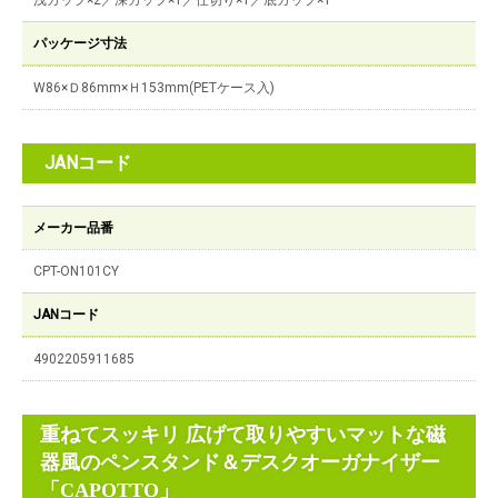
浅カップ×2／深カップ×1／仕切り×1／底カップ×1
パッケージ寸法
W86×Ｄ86mm×Ｈ153mm(PETケース入)
JANコード
メーカー品番
CPT-ON101CY
JANコード
4902205911685
重ねてスッキリ 広げて取りやすいマットな磁
器風のペンスタンド＆デスクオーガナイザー
「CAPOTTO」