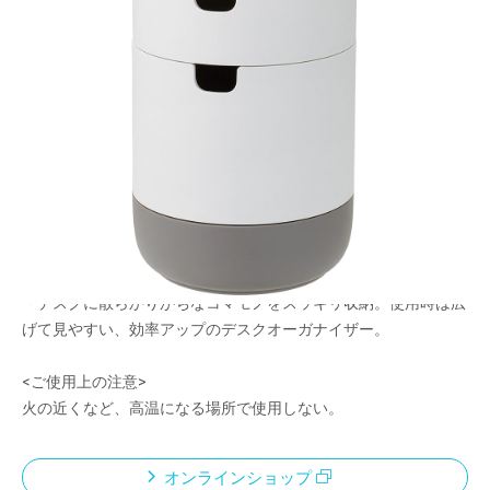
重ねてスッキリ 広げて見やすい（効率アップの減
プラ収納）
メーカー希望小売価格：
¥2,020
+ 税
・縦に重ねてスッキリ収納、使用時は広げて効率アップ。ありそ
うでなかった減プラ収納。
・持ち運びに便利な各段簡易ロック機構付
・インテリアに馴染むマット磁器風の表面仕上げ
・減プラ仕様（プラスチック使用量を約30％削減）
・デスクに散らかりがちなコマモノをスッキリ収納。使用時は広
げて見やすい、効率アップのデスクオーガナイザー。
<ご使用上の注意>
火の近くなど、高温になる場所で使用しない。
オンラインショップ