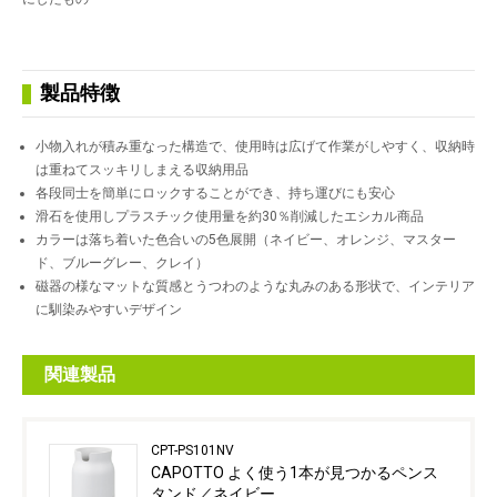
製品特徴
小物入れが積み重なった構造で、使用時は広げて作業がしやすく、収納時
は重ねてスッキリしまえる収納用品
各段同士を簡単にロックすることができ、持ち運びにも安心
滑石を使用しプラスチック使用量を約30％削減したエシカル商品
カラーは落ち着いた色合いの5色展開（ネイビー、オレンジ、マスター
ド、ブルーグレー、クレイ）
磁器の様なマットな質感とうつわのような丸みのある形状で、インテリア
に馴染みやすいデザイン
関連製品
CPT-PS101NV
CAPOTTO よく使う1本が見つかるペンス
タンド／ネイビー