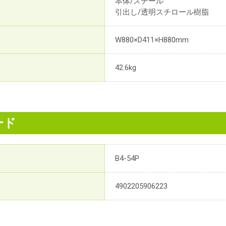
本体/スチール
引出し/透明スチロール樹脂
W880×D411×H880mm
42.6kg
ード
B4-54P
4902205906223