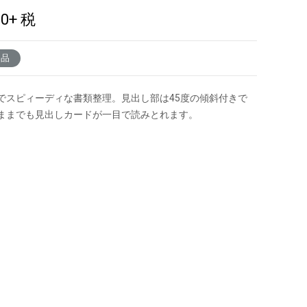
00
+ 税
了品
でスピィーディな書類整理。見出し部は45度の傾斜付きで
ままでも見出しカードが一目で読みとれます。