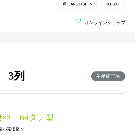
LANGUAGE
GLOBAL
English
繁體中文
简体中文
한국어
日本語
オンラインショップ
文書管理・機密抹消
会社概要
収納・整理用品
ファニチャー
 3列
DPS（データ・プリント・サービス）
認証一覧
生産終了品
筆記具
パソコン周辺機器
サステナブルな紙器製品「asue（あすえ）」
ボード用品
事務用品
段×3 B4タテ型
キャラクター・
学童用品
シリーズ商品
望小売価格：