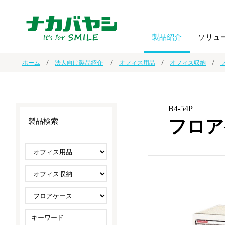
製品紹介
ソリュ
ホーム
法人向け製品紹介
オフィス用品
オフィス収納
フォトフ
BPO
トップメッセージ
（ビジネス・プロセス・アウトソーシング）
アルバム
額縁
B4-54P
フロア
製品検索
オーダー手帳・ノベルティ制作
IR情報
プリンタ用紙
ノート・
スマートフォン・
ドキュメントスキャニングサービス
サステナビリティ
ゲーム関
タブレット関連
導入事例
防災・
シルバー
セキュリティ用品