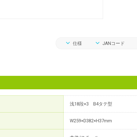
仕様
JANコード
浅18段×3 B4タテ型
W259×D382×H37mm