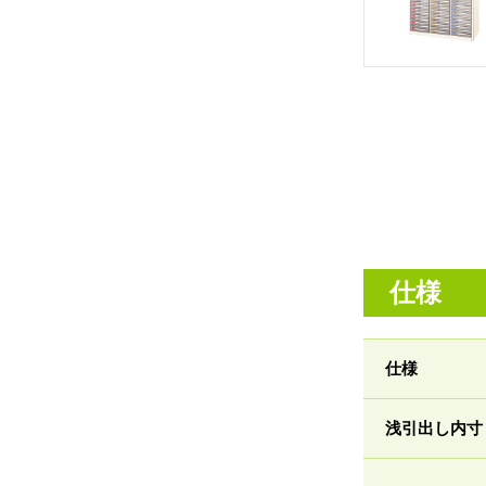
仕様
仕様
浅引出し内寸