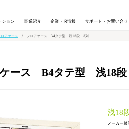
ーション
事業紹介
企業・IR情報
サポート・お問い合せ
フロアケース
フロアケース B4タテ型 浅18段 3列
レーム・
シュレッダ・
図書館ソリューション
経営方針
ラミネータ
ケース B4タテ型 浅18段
ファイル・
学校ソリューション
沿革
紙製品
ホルダー用品
総務＋クリエイティブ
採用情報
連
デジタルカメラ関連
浅18
デジタル文具
メーカー希