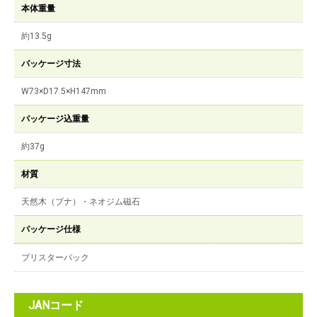
本体重量
約13.5g
パッケージ寸法
W73×D17.5×H147mm
パッケージ込重量
約37g
材質
天然木（ブナ）・ネオジム磁石
パッケージ仕様
ブリスターパック
JANコード