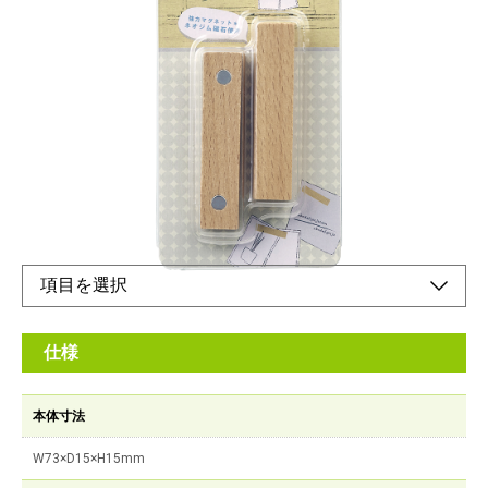
強力マグネットネオジム磁石使用
メーカー希望小売価格：
¥560
+ 税
インテリアに溶け込む風合いのある木のマグネット
オンラインショップ
仕様
本体寸法
W73×D15×H15mm