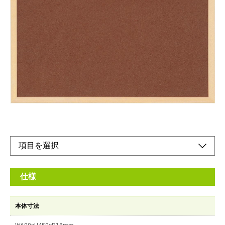
高級感のある縁丸仕上げ。汚れや反りを防止する
クリアー塗装（フレーム）。
メーカー希望小売価格：
¥4,050
+ 税
メモやポストカードを気軽にピンナップ。
リバーシブルタイプなので使用シーンによって使い分け可能。
オンラインショップ
仕様
本体寸法