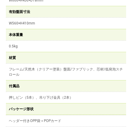
W600×H450×D18mm
有効盤面寸法
W560×H410mm
本体重量
0.5kg
材質
フレーム/天然木（クリアー塗装）盤面/ファブリック、芯材/低発泡スチ
ロール
付属品
押しピン（5本）、吊り下げ金具（2本）
パッケージ形状
ヘッダー付きOPP袋＋POPカード