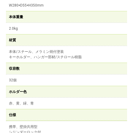
W280×D55×H350mm
本体重量
2.0kg
材質
本体/スチール、メラミン焼付塗装
キーホルダー、ハンガー部材/スチロール樹脂
収容数
32個
ホルダー色
赤、黄、緑、青
仕様
携帯、壁掛共用型
シリンダーロック付