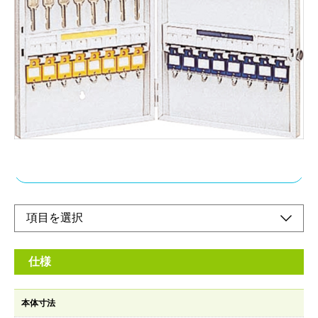
壁に掛けて、鍵をしっかり管理。カラフルなホル
ダーに、見やすいタイトルプレート付。
メーカー希望小売価格：
¥15,700
+ 税
ホルダーの色がカラー分類されているので、鍵の保管・整理がス
ムーズです。折りたたんで持ち歩くことも可能です。
壁に取り付け可能
オンラインショップ
仕様
本体寸法