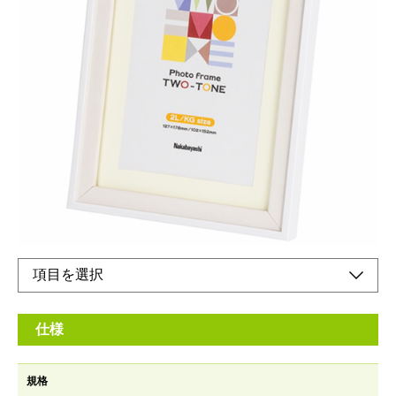
2種類の木目柄を合わせたツートンカラーのフォト
フレーム
メーカー希望小売価格：
¥650
+ 税
便利なマット台紙付。
2種類のサイズに対応できます
オンラインショップ
仕様
規格