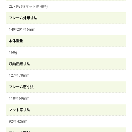
2L・KG判(マット使用時)
フレーム外形寸法
149×201×16mm
本体重量
160g
収納用紙寸法
127×178mm
フレーム窓寸法
118×169mm
マット窓寸法
92×142mm