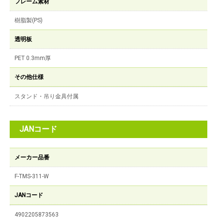
フレーム素材
樹脂製(PS)
透明板
PET 0.3mm厚
その他仕様
スタンド・吊り金具付属
JANコード
メーカー品番
F-TMS-311-W
JANコード
4902205873563