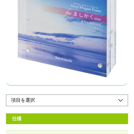
重厚感のある透明板が、写真をぐっと引き立てる
アクリル製フォトフレームです。
メーカー希望小売価格：
¥2,060
+ 税
丈夫なアクリル製の為、机上のインテリアにぴったり。マグネッ
トで挟んで固定する為、写真の差し替えが簡単です。厚みがある
のでスタンドなしで自立します。
オンラインショップ
仕様