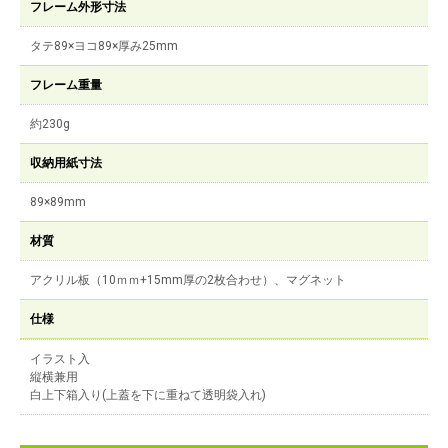
フレーム外形寸法
タテ89×ヨコ89×厚み25mm
フレーム重量
約230g
収納用紙寸法
89×89mm
材質
アクリル板（10ｍｍ+15mm厚の2枚合わせ）、マグネット
仕様
イラスト入
縦横兼用
白上下箱入り(上蓋を下に重ねて透明袋入れ)