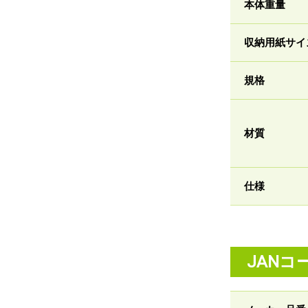
本体重量
収納用紙サイ
規格
材質
仕様
JANコ