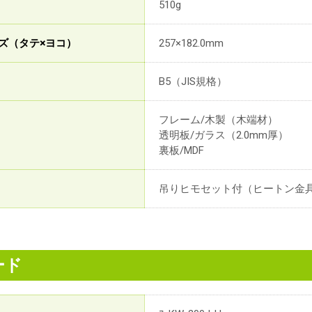
510g
ズ（タテ×ヨコ）
257×182.0mm
B5（JIS規格）
フレーム/木製（木端材）
透明板/ガラス（2.0mm厚）
裏板/MDF
吊りヒモセット付（ヒートン金具
ード