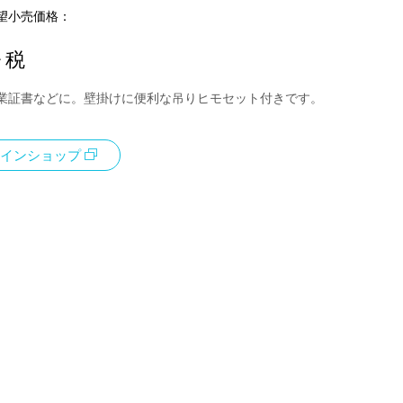
望小売価格：
+ 税
業証書などに。壁掛けに便利な吊りヒモセット付きです。
インショップ