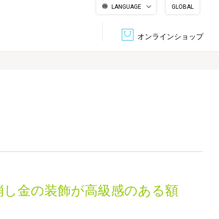
LANGUAGE
GLOBAL
English
繁體中文
简体中文
한국어
日本語
オンラインショップ
文書管理・機密抹消
会社概要
収納・整理用品
ファニチャー
DPS（データ・プリント・サービス）
認証一覧
筆記具
パソコン周辺機器
サステナブルな紙器製品「asue（あすえ）」
ボード用品
事務用品
消し金の装飾が高級感のある額
キャラクター・
学童用品
シリーズ商品