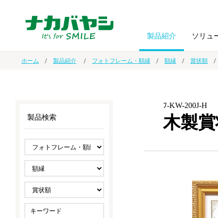
製品紹介
ソリュ
ホーム
製品紹介
フォトフレーム・額縁
額縁
賞状額
フォトフ
BPO
トップメッセージ
（ビジネス・プロセス・アウトソーシング）
アルバム
額縁
ﾌ-KW-200J-H
木製賞
製品検索
オーダー手帳・ノベルティ制作
IR情報
プリンタ用紙
ノート・
スマートフォン・
ドキュメントスキャニングサービス
サステナビリティ
ゲーム関
タブレット関連
導入事例
防災・
シルバー
セキュリティ用品