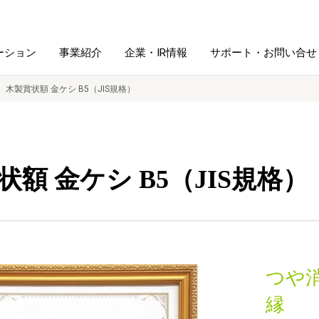
ーション
事業紹介
企業・IR情報
サポート・お問い合せ
木製賞状額 金ケシ B5（JIS規格）
レーム・
シュレッダ・
図書館ソリューション
経営方針
ラミネータ
状額 金ケシ B5（JIS規格）
ファイル・
学校ソリューション
沿革
紙製品
ホルダー用品
総務＋クリエイティブ
採用情報
連
デジタルカメラ関連
つや
デジタル文具
縁