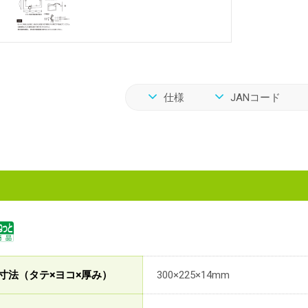
仕様
JANコード
寸法（タテ×ヨコ×厚み）
300×225×14mm